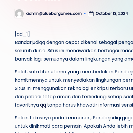
admin@bluebargames.com
October 13, 2024
Posted
by
[ad_1]
Bandarjudiqq dengan cepat dikenal sebagai pengal
seluruh dunia. Situs ini menawarkan berbagai mac
banyak lagi, semuanya dalam lingkungan yang a
Salah satu fitur utama yang membedakan Bandarjudi
komitmennya untuk menyediakan lingkungan perm
Situs ini menggunakan teknologi enkripsi terbar
dan pribadi tetap aman dan terlindungi setiap sa
favoritnya
qq
tanpa harus khawatir informasi sensi
Selain fokusnya pada keamanan, Bandarjudiqq 
untuk dinikmati para pemain. Apakah Anda lebih m