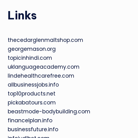
Links
thecedarglenmaltshop.com
georgemason.org
topicinhindi.com
uklanguageacademy.com
lindehealthcarefree.com
allbusinessjobs.info
top10products.net
pickabatours.com
beastmode-bodybuilding.com
financelplan.info
businessfuture.info