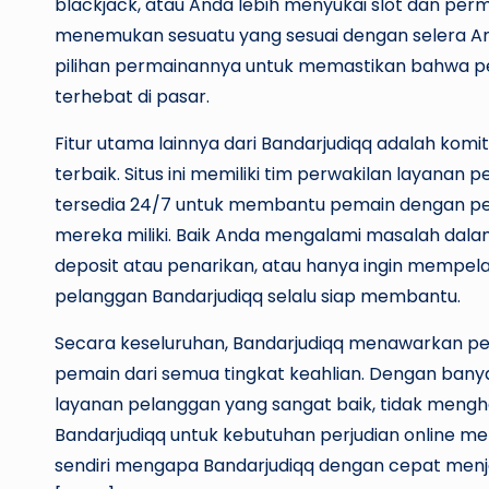
blackjack, atau Anda lebih menyukai slot dan per
menemukan sesuatu yang sesuai dengan selera Anda
pilihan permainannya untuk memastikan bahwa pe
terhebat di pasar.
Fitur utama lainnya dari Bandarjudiqq adalah ko
terbaik. Situs ini memiliki tim perwakilan layan
tersedia 24/7 untuk membantu pemain dengan pe
mereka miliki. Baik Anda mengalami masalah da
deposit atau penarikan, atau hanya ingin mempelajar
pelanggan Bandarjudiqq selalu siap membantu.
Secara keseluruhan, Bandarjudiqq menawarkan pen
pemain dari semua tingkat keahlian. Dengan banya
layanan pelanggan yang sangat baik, tidak mengh
Bandarjudiqq untuk kebutuhan perjudian online mer
sendiri mengapa Bandarjudiqq dengan cepat menjad