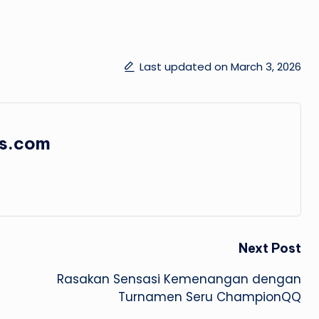
n
y
a
Last updated on March 3, 2026
k
P
s.com
ili
h
a
n
Next Post
P
Rasakan Sensasi Kemenangan dengan
Turnamen Seru ChampionQQ
e