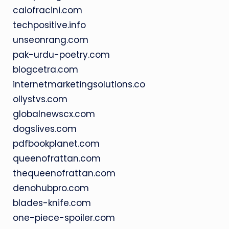
caiofracini.com
techpositive.info
unseonrang.com
pak-urdu-poetry.com
blogcetra.com
internetmarketingsolutions.co
ollystvs.com
globalnewscx.com
dogslives.com
pdfbookplanet.com
queenofrattan.com
thequeenofrattan.com
denohubpro.com
blades-knife.com
one-piece-spoiler.com