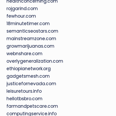
healthconcerning.com
rojgarind.com
fewhour.com
18minutetimer.com
semanticseostars.com
mainstreamzone.com
growmarijuanas.com
webnshare.com
overlygeneralization.com
ethiopianetwork.org
gadgetsmesh.com
justicefornevada.com
leisuretours.info
hellotbsbro.com
farmandpetscare.com
computingservice.info