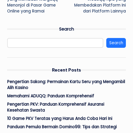
Menonjol di Pasar Game
Membedakan Platform Ini
Online yang Ramai
dari Platform Lainnya
Search
Search
Recent Posts
Pengertian Sakong: Permainan Kartu Seru yang Mengambil
Alih Kasino
Memahami ADUQQ: Panduan Komprehensif
Pengertian PKV: Panduan Komprehensif Asuransi
Kesehatan Swasta
10 Game PKV Teratas yang Harus Anda Coba Hari Ini
Panduan Pemula Bermain Domino99: Tips dan Strategi