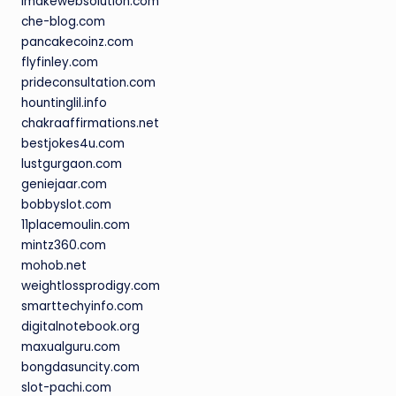
imakewebsolution.com
che-blog.com
pancakecoinz.com
flyfinley.com
prideconsultation.com
hountinglil.info
chakraaffirmations.net
bestjokes4u.com
lustgurgaon.com
geniejaar.com
bobbyslot.com
11placemoulin.com
mintz360.com
mohob.net
weightlossprodigy.com
smarttechyinfo.com
digitalnotebook.org
maxualguru.com
bongdasuncity.com
slot-pachi.com