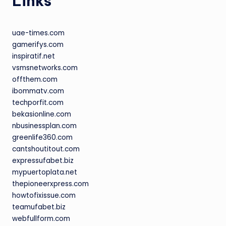
Links
uae-times.com
gamerifys.com
inspiratif.net
vsmsnetworks.com
offthem.com
ibommatv.com
techporfit.com
bekasionline.com
nbusinessplan.com
greenlife360.com
cantshoutitout.com
expressufabet.biz
mypuertoplata.net
thepioneerxpress.com
howtofixissue.com
teamufabet.biz
webfullform.com