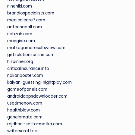
nineniki.com
brandiospecialists.com
medicalcare7.com
adtennaball.com
nabzah.com
mongive.com
matkagameresultsview.com
getsolutionsonline.com
hispinner.org
criticalinsurance.info
nokariposter.com
kalyan-guessing-nightplay.com
gameofpanels.com
androidappsdownloader.com
usetimenow.com
healthblow.com
gohelpmate.com
rajdhani-satta-matka.com
writerscraft.net