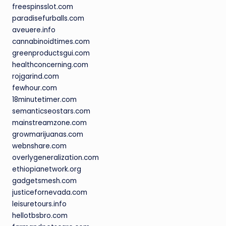
freespinsslot.com
paradisefurballs.com
aveuere.info
cannabinoidtimes.com
greenproductsgui.com
healthconcerning.com
rojgarind.com
fewhour.com
18minutetimer.com
semanticseostars.com
mainstreamzone.com
growmarijuanas.com
webnshare.com
overlygeneralization.com
ethiopianetwork.org
gadgetsmesh.com
justicefornevada.com
leisuretours.info
hellotbsbro.com