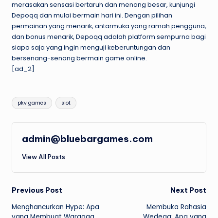
P
merasakan sensasi bertaruh dan menang besar, kunjungi
Depoqq dan mulai bermain hari ini. Dengan pilihan
e
permainan yang menarik, antarmuka yang ramah pengguna,
r
dan bonus menarik, Depoqq adalah platform sempurna bagi
siapa saja yang ingin menguji keberuntungan dan
m
bersenang-senang bermain game online.
ai
[ad_2]
n
a
Tags:
pkv games
slot
n
admin@bluebargames.com
View All Posts
Post
Previous Post
Next Post
Menghancurkan Hype: Apa
Membuka Rahasia
navigation
yang Membuat Wargaqq
Wedeqq: Apa yang