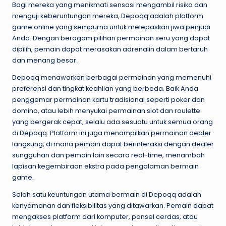
dan
e
Bagi mereka yang menikmati sensasi mengambil risiko dan
peluang
menguji keberuntungan mereka, Depoqq adalah platform
T
menang
game online yang sempurna untuk melepaskan jiwa penjudi
e
yang
Anda. Dengan beragam pilihan permainan seru yang dapat
tinggi.
dipilih, pemain dapat merasakan adrenalin dalam bertaruh
r
dan menang besar.
p
Depoqq menawarkan berbagai permainan yang memenuhi
o
preferensi dan tingkat keahlian yang berbeda. Baik Anda
penggemar permainan kartu tradisional seperti poker dan
p
domino, atau lebih menyukai permainan slot dan roulette
ul
yang bergerak cepat, selalu ada sesuatu untuk semua orang
di Depoqq. Platform ini juga menampilkan permainan dealer
e
langsung, di mana pemain dapat berinteraksi dengan dealer
r
sungguhan dan pemain lain secara real-time, menambah
lapisan kegembiraan ekstra pada pengalaman bermain
d
game.
e
Salah satu keuntungan utama bermain di Depoqq adalah
n
kenyamanan dan fleksibilitas yang ditawarkan. Pemain dapat
mengakses platform dari komputer, ponsel cerdas, atau
g