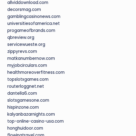
allviddownload.com
decorsmag.com
gamblingcasinonews.com
universitiesofamerica.net
progameofbrands.com
qbreview.org
servicewueste.org
zippyrevs.com
matkanumbernow.com
myjobcirculars.com
healthmoreoverfitness.com
topslotxgames.com
routerloggnet.net
dantella6.com
slotsgamesone.com
hispinzone.com
kalyanbazarnights.com
top-online-casino-usa.com
honghuidoor.com
flowingtravel.com