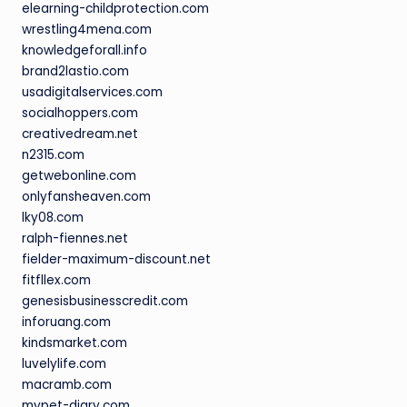
elearning-childprotection.com
wrestling4mena.com
knowledgeforall.info
brand2lastio.com
usadigitalservices.com
socialhoppers.com
creativedream.net
n2315.com
getwebonline.com
onlyfansheaven.com
lky08.com
ralph-fiennes.net
fielder-maximum-discount.net
fitfllex.com
genesisbusinesscredit.com
inforuang.com
kindsmarket.com
luvelylife.com
macramb.com
mypet-diary.com