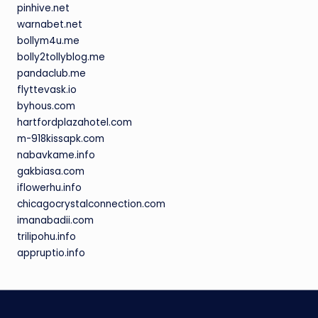
pinhive.net
warnabet.net
bollym4u.me
bolly2tollyblog.me
pandaclub.me
flyttevask.io
byhous.com
hartfordplazahotel.com
m-918kissapk.com
nabavkame.info
gakbiasa.com
iflowerhu.info
chicagocrystalconnection.com
imanabadii.com
trilipohu.info
appruptio.info