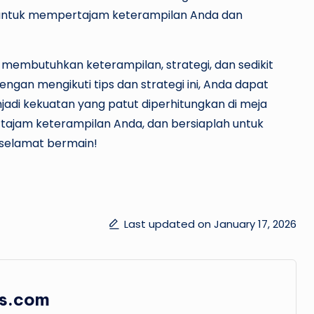
n
 untuk mempertajam keterampilan Anda dan
y
a
membutuhkan keterampilan, strategi, dan sedikit
gan mengikuti tips dan strategi ini, Anda dapat
k
di kekuatan yang patut diperhitungkan di meja
P
rtajam keterampilan Anda, dan bersiaplah untuk
selamat bermain!
ili
h
a
Last updated on January 17, 2026
n
P
e
s.com