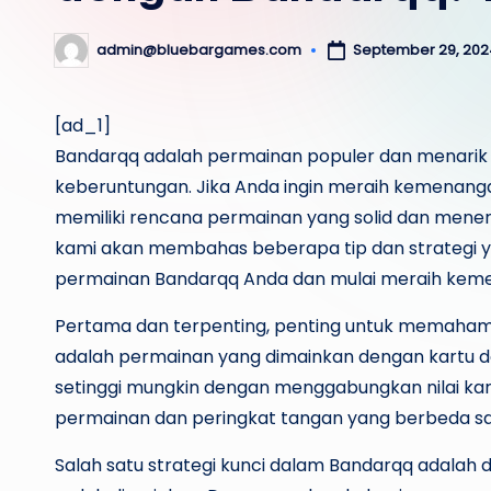
admin@bluebargames.com
September 29, 202
Posted
by
[ad_1]
Bandarqq adalah permainan populer dan menarik ya
keberuntungan. Jika Anda ingin meraih kemenang
memiliki rencana permainan yang solid dan menera
kami akan membahas beberapa tip dan strategi
permainan Bandarqq Anda dan mulai meraih kem
Pertama dan terpenting, penting untuk memaham
adalah permainan yang dimainkan dengan kartu d
setinggi mungkin dengan menggabungkan nilai kar
permainan dan peringkat tangan yang berbeda sang
Salah satu strategi kunci dalam Bandarqq adala