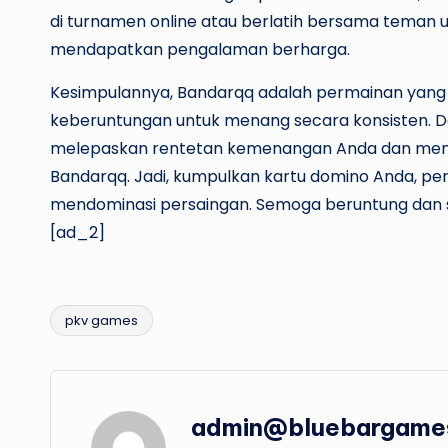
di turnamen online atau berlatih bersama teman
mendapatkan pengalaman berharga.
Kesimpulannya, Bandarqq adalah permainan yang 
keberuntungan untuk menang secara konsisten. Den
melepaskan rentetan kemenangan Anda dan menja
Bandarqq. Jadi, kumpulkan kartu domino Anda, pe
mendominasi persaingan. Semoga beruntung dan 
[ad_2]
pkv games
Tags:
admin@bluebargame