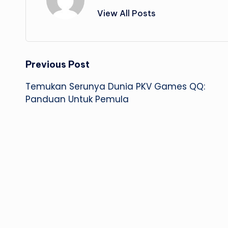
View All Posts
Post
Previous Post
Temukan Serunya Dunia PKV Games QQ:
navigation
Panduan Untuk Pemula