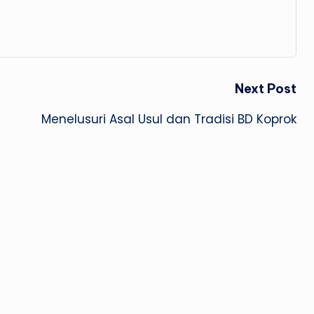
r
m
a
Next Post
in
Menelusuri Asal Usul dan Tradisi BD Koprok
a
n