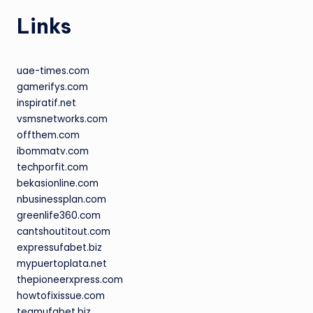
Links
uae-times.com
gamerifys.com
inspiratif.net
vsmsnetworks.com
offthem.com
ibommatv.com
techporfit.com
bekasionline.com
nbusinessplan.com
greenlife360.com
cantshoutitout.com
expressufabet.biz
mypuertoplata.net
thepioneerxpress.com
howtofixissue.com
teamufabet.biz