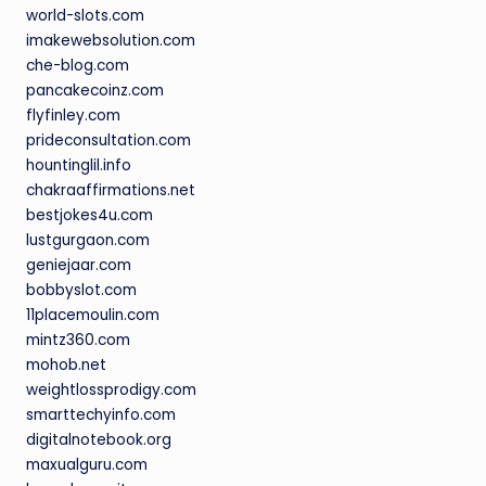
world-slots.com
imakewebsolution.com
che-blog.com
pancakecoinz.com
flyfinley.com
prideconsultation.com
hountinglil.info
chakraaffirmations.net
bestjokes4u.com
lustgurgaon.com
geniejaar.com
bobbyslot.com
11placemoulin.com
mintz360.com
mohob.net
weightlossprodigy.com
smarttechyinfo.com
digitalnotebook.org
maxualguru.com