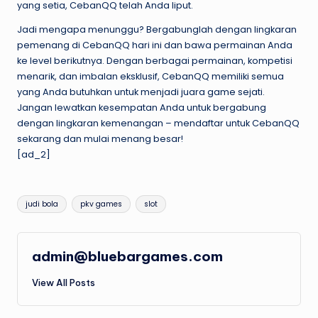
P
yang setia, CebanQQ telah Anda liput.
e
Jadi mengapa menunggu? Bergabunglah dengan lingkaran
pemenang di CebanQQ hari ini dan bawa permainan Anda
r
ke level berikutnya. Dengan berbagai permainan, kompetisi
m
menarik, dan imbalan eksklusif, CebanQQ memiliki semua
yang Anda butuhkan untuk menjadi juara game sejati.
ai
Jangan lewatkan kesempatan Anda untuk bergabung
n
dengan lingkaran kemenangan – mendaftar untuk CebanQQ
sekarang dan mulai menang besar!
a
[ad_2]
n
Tags:
judi bola
pkv games
slot
admin@bluebargames.com
View All Posts