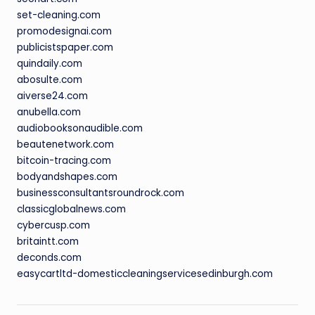
set-cleaning.com
promodesignai.com
publicistspaper.com
quindaily.com
abosulte.com
aiverse24.com
anubella.com
audiobooksonaudible.com
beautenetwork.com
bitcoin-tracing.com
bodyandshapes.com
businessconsultantsroundrock.com
classicglobalnews.com
cybercusp.com
britaintt.com
deconds.com
easycartltd-domesticcleaningservicesedinburgh.com