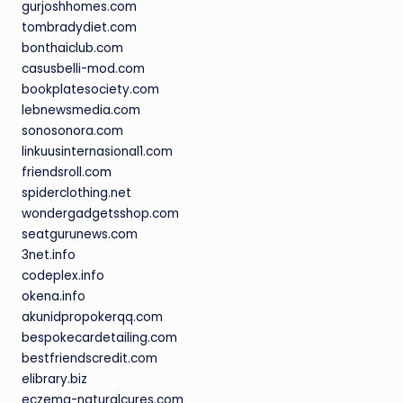
gurjoshhomes.com
tombradydiet.com
bonthaiclub.com
casusbelli-mod.com
bookplatesociety.com
lebnewsmedia.com
sonosonora.com
linkuusinternasional1.com
friendsroll.com
spiderclothing.net
wondergadgetsshop.com
seatgurunews.com
3net.info
codeplex.info
okena.info
akunidpropokerqq.com
bespokecardetailing.com
bestfriendscredit.com
elibrary.biz
eczema-naturalcures.com