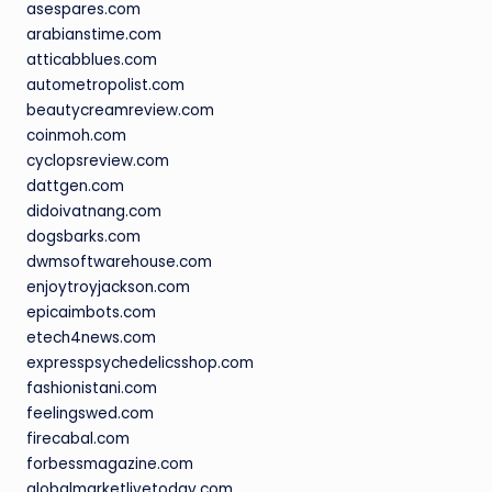
asespares.com
arabianstime.com
atticabblues.com
autometropolist.com
beautycreamreview.com
coinmoh.com
cyclopsreview.com
dattgen.com
didoivatnang.com
dogsbarks.com
dwmsoftwarehouse.com
enjoytroyjackson.com
epicaimbots.com
etech4news.com
expresspsychedelicsshop.com
fashionistani.com
feelingswed.com
firecabal.com
forbessmagazine.com
globalmarketlivetoday.com