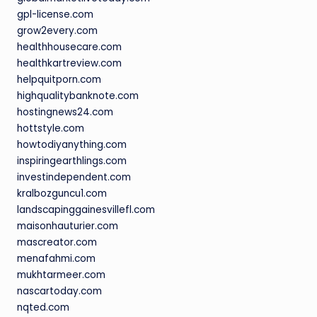
gpl-license.com
grow2every.com
healthhousecare.com
healthkartreview.com
helpquitporn.com
highqualitybanknote.com
hostingnews24.com
hottstyle.com
howtodiyanything.com
inspiringearthlings.com
investindependent.com
kralbozguncu1.com
landscapinggainesvillefl.com
maisonhauturier.com
mascreator.com
menafahmi.com
mukhtarmeer.com
nascartoday.com
nqted.com