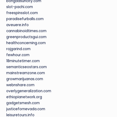
bongdasuncity.com
slot-pachi.com
freespinsslot.com
paradisefurballs.com
aveuere.info
cannabinoidtimes.com
greenproductsgui.com
healthconcerning.com
rojgarind.com
fewhour.com
18minutetimer.com
semanticseostars.com
mainstreamzone.com
growmarijuanas.com
webnshare.com
overlygeneralization.com
ethiopianetwork.org
gadgetsmesh.com
justicefornevada.com
leisuretours.info