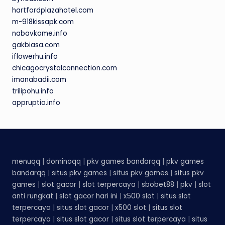
hartfordplazahotel.com
m-918kissapk.com
nabavkame.info
gakbiasa.com
iflowerhu.info
chicagocrystalconnection.com
imanabadii.com
trilipohu.info
appruptio.info
menuqq
|
dominoqq
|
pkv games bandarqq
|
pkv games
bandarqq
|
situs pkv games
|
situs pkv games
|
situs pkv
games
|
slot gacor
|
slot terpercaya
|
sbobet88
|
pkv
|
slot
anti rungkat
|
slot gacor hari ini
|
x500 slot
|
situs slot
terpercaya
|
situs slot gacor
|
x500 slot
|
situs slot
terpercaya
|
situs slot gacor
|
situs slot terpercaya
|
situs