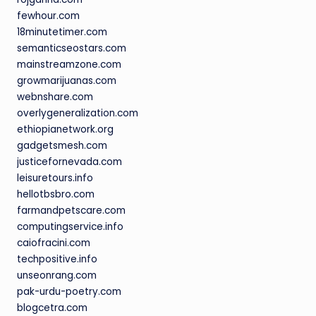
fewhour.com
18minutetimer.com
semanticseostars.com
mainstreamzone.com
growmarijuanas.com
webnshare.com
overlygeneralization.com
ethiopianetwork.org
gadgetsmesh.com
justicefornevada.com
leisuretours.info
hellotbsbro.com
farmandpetscare.com
computingservice.info
caiofracini.com
techpositive.info
unseonrang.com
pak-urdu-poetry.com
blogcetra.com