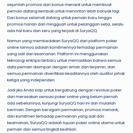
sejumlah promosi dan bonus menarik untuk membuat
a
pemain datang kembali untuk menonton lebih banyak lagi.
n
Dari bonus selamat datang untuk pemain baru hingga
promosi harian dan mingguan untuk pelanggan setia, selalu
B
ada hal baru dan seru yang terjadi di SuryaQQ.
a
Namun yang membedakan SuryaQQ dari platform poker
n
online lainnya adalah komitmennya terhadap permainan
yang adil dan keamanan. Platform ini menggunakan
y
teknologi enkripsi terbaru untuk memastikan bahwa semua
a
data pemain disimpan dengan aman dan terjamin, dan
semua permainan diverifikasi keadilannya oleh auditor pihak
k
ketiga yang independen.
P
Jadi jika Anda siap untuk bergabung dengan revolusi poker
ili
dan merasakan sensasi poker online yang belum pernah
ada sebelumnya, kunjungi SuryaQQ hari ini dan mulailah
h
bermain. Dengan beragam permainan, promosi menarik,
a
dan komitmen terhadap permainan yang adil dan
keamanan, SuryaQQ adalah tujuan poker online utama untuk
n
pemain dari semua tingkat keahlian.