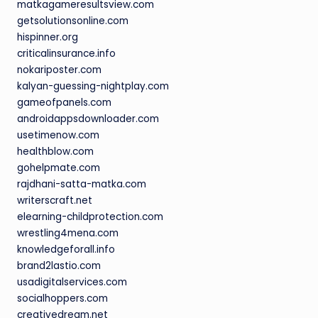
matkagameresultsview.com
getsolutionsonline.com
hispinner.org
criticalinsurance.info
nokariposter.com
kalyan-guessing-nightplay.com
gameofpanels.com
androidappsdownloader.com
usetimenow.com
healthblow.com
gohelpmate.com
rajdhani-satta-matka.com
writerscraft.net
elearning-childprotection.com
wrestling4mena.com
knowledgeforall.info
brand2lastio.com
usadigitalservices.com
socialhoppers.com
creativedream.net