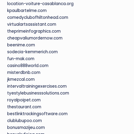
location-voiture-casablanca.org
kpaulbartelme.com
comedyclubofhiltonhead.com
virtualartsassistant.com
theprimeinfographics.com
cheapvaliumordernow.com
beenime.com
sodecia-kemmerich.com
fun-mak.com
casino888world.com
misterdbnb.com
jkmezcal.com
intervaltrainingexercises.com
tyestylebusinesssolutions.com
royalpoipet.com
thestaurant.com
bestlinktrackingsoftware.com
clublubupoo.com
bonusmazijeu.com