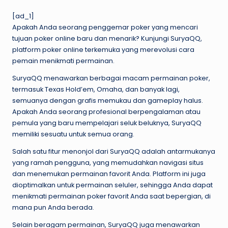
dan
e
peluang
[ad_1]
T
menang
Apakah Anda seorang penggemar poker yang mencari
e
yang
tujuan poker online baru dan menarik? Kunjungi SuryaQQ,
tinggi.
platform poker online terkemuka yang merevolusi cara
r
pemain menikmati permainan.
p
SuryaQQ menawarkan berbagai macam permainan poker,
o
termasuk Texas Hold’em, Omaha, dan banyak lagi,
semuanya dengan grafis memukau dan gameplay halus.
p
Apakah Anda seorang profesional berpengalaman atau
ul
pemula yang baru mempelajari seluk beluknya, SuryaQQ
memiliki sesuatu untuk semua orang.
e
Salah satu fitur menonjol dari SuryaQQ adalah antarmukanya
r
yang ramah pengguna, yang memudahkan navigasi situs
d
dan menemukan permainan favorit Anda. Platform ini juga
dioptimalkan untuk permainan seluler, sehingga Anda dapat
e
menikmati permainan poker favorit Anda saat bepergian, di
n
mana pun Anda berada.
g
Selain beragam permainan, SuryaQQ juga menawarkan