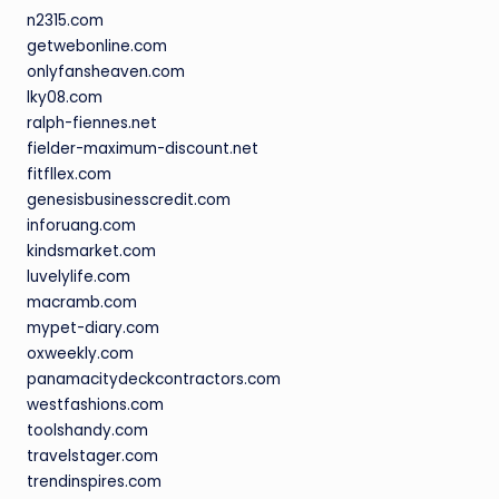
n2315.com
getwebonline.com
onlyfansheaven.com
lky08.com
ralph-fiennes.net
fielder-maximum-discount.net
fitfllex.com
genesisbusinesscredit.com
inforuang.com
kindsmarket.com
luvelylife.com
macramb.com
mypet-diary.com
oxweekly.com
panamacitydeckcontractors.com
westfashions.com
toolshandy.com
travelstager.com
trendinspires.com