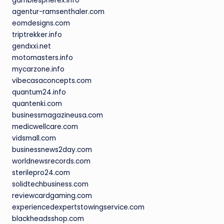
gamblespherex.info
agentur-ramsenthaler.com
eomdesigns.com
triptrekker.info
gendxxi.net
motomasters.info
mycarzone.info
vibecasaconcepts.com
quantum24.info
quantenki.com
businessmagazineusa.com
medicwellcare.com
vidsmall.com
businessnews2day.com
worldnewsrecords.com
sterilepro24.com
solidtechbusiness.com
reviewcardgaming.com
experiencedexpertstowingservice.com
blackheadsshop.com