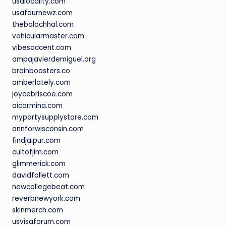
usalocality.com
usafournewz.com
thebalochhal.com
vehicularmaster.com
vibesaccent.com
ampajavierdemiguel.org
brainboosters.co
amberlately.com
joycebriscoe.com
aicarmina.com
mypartysupplystore.com
annforwisconsin.com
findjaipur.com
cultofjim.com
glimmerick.com
davidfollett.com
newcollegebeat.com
reverbnewyork.com
skinmerch.com
usvisaforum.com