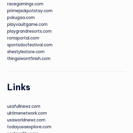
racegamings.com
primejackpotstay.com
pokugaa.com
playvaultgame.com
playgrandresorts.com
romsportal.com
sportsdocfestival.com
shestylestore.com
thingsiwontfinish.com
Links
usafullnewz.com
uktimenetwork.com
usaworldnewz.com
todayusaexplore.com