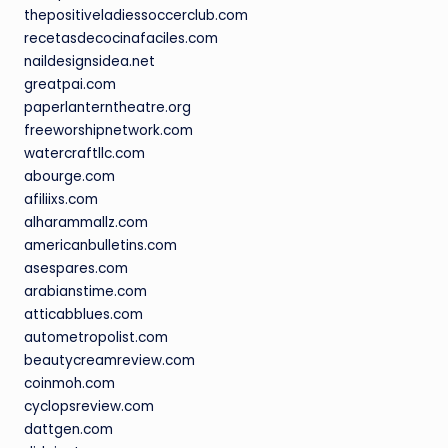
thepositiveladiessoccerclub.com
recetasdecocinafaciles.com
naildesignsidea.net
greatpai.com
paperlanterntheatre.org
freeworshipnetwork.com
watercraftllc.com
abourge.com
afiliixs.com
alharammallz.com
americanbulletins.com
asespares.com
arabianstime.com
atticabblues.com
autometropolist.com
beautycreamreview.com
coinmoh.com
cyclopsreview.com
dattgen.com