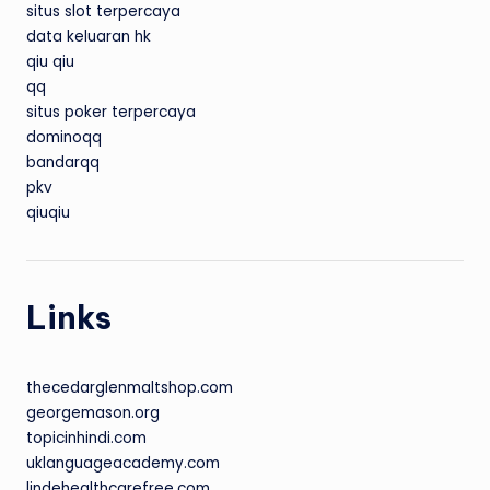
situs slot terpercaya
data keluaran hk
qiu qiu
qq
situs poker terpercaya
dominoqq
bandarqq
pkv
qiuqiu
Links
thecedarglenmaltshop.com
georgemason.org
topicinhindi.com
uklanguageacademy.com
lindehealthcarefree.com