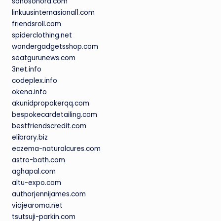
sonosonora.com
linkuusinternasional1.com
friendsroll.com
spiderclothing.net
wondergadgetsshop.com
seatgurunews.com
3net.info
codeplex.info
okena.info
akunidpropokerqq.com
bespokecardetailing.com
bestfriendscredit.com
elibrary.biz
eczema-naturalcures.com
astro-bath.com
aghapal.com
altu-expo.com
authorjennijames.com
viajearoma.net
tsutsuji-parkin.com