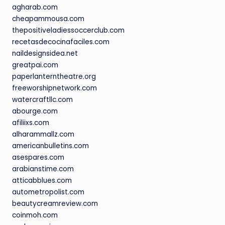
agharab.com
cheapammousa.com
thepositiveladiessoccerclub.com
recetasdecocinafaciles.com
naildesignsidea.net
greatpai.com
paperlanterntheatre.org
freeworshipnetwork.com
watercraftllc.com
abourge.com
afiliixs.com
alharammallz.com
americanbulletins.com
asespares.com
arabianstime.com
atticabblues.com
autometropolist.com
beautycreamreview.com
coinmoh.com