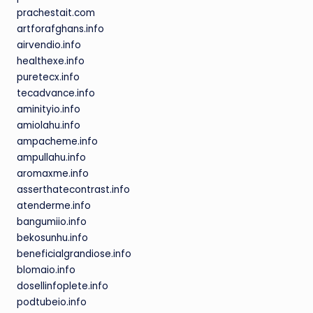
prachestait.com
artforafghans.info
airvendio.info
healthexe.info
puretecx.info
tecadvance.info
aminityio.info
amiolahu.info
ampacheme.info
ampullahu.info
aromaxme.info
asserthatecontrast.info
atenderme.info
bangumiio.info
bekosunhu.info
beneficialgrandiose.info
blomaio.info
dosellinfoplete.info
podtubeio.info