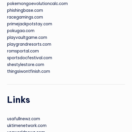
pokemongoevolutioncalc.com
phishingbase.com
racegamings.com
primejackpotstay.com
pokugaa.com
playvaultgame.com
playgrandresorts.com
romsportal.com
sportsdocfestival.com
shestylestore.com
thingsiwontfinish.com
Links
usafullnewz.com
uktimenetwork.com