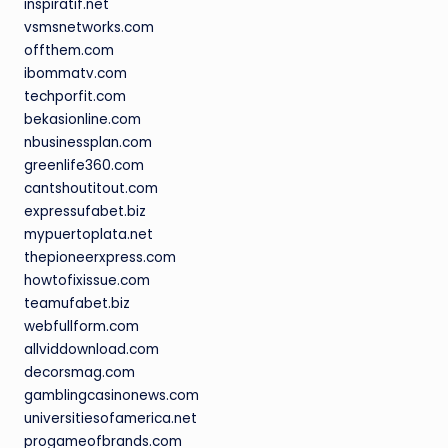
inspiratif.net
vsmsnetworks.com
offthem.com
ibommatv.com
techporfit.com
bekasionline.com
nbusinessplan.com
greenlife360.com
cantshoutitout.com
expressufabet.biz
mypuertoplata.net
thepioneerxpress.com
howtofixissue.com
teamufabet.biz
webfullform.com
allviddownload.com
decorsmag.com
gamblingcasinonews.com
universitiesofamerica.net
progameofbrands.com