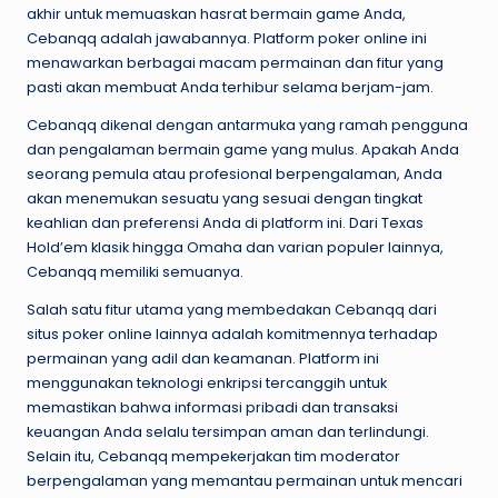
dan
e
akhir untuk memuaskan hasrat bermain game Anda,
peluang
Cebanqq adalah jawabannya. Platform poker online ini
T
menang
menawarkan berbagai macam permainan dan fitur yang
e
yang
pasti akan membuat Anda terhibur selama berjam-jam.
tinggi.
r
Cebanqq dikenal dengan antarmuka yang ramah pengguna
dan pengalaman bermain game yang mulus. Apakah Anda
p
seorang pemula atau profesional berpengalaman, Anda
o
akan menemukan sesuatu yang sesuai dengan tingkat
keahlian dan preferensi Anda di platform ini. Dari Texas
p
Hold’em klasik hingga Omaha dan varian populer lainnya,
ul
Cebanqq memiliki semuanya.
e
Salah satu fitur utama yang membedakan Cebanqq dari
situs poker online lainnya adalah komitmennya terhadap
r
permainan yang adil dan keamanan. Platform ini
d
menggunakan teknologi enkripsi tercanggih untuk
memastikan bahwa informasi pribadi dan transaksi
e
keuangan Anda selalu tersimpan aman dan terlindungi.
n
Selain itu, Cebanqq mempekerjakan tim moderator
berpengalaman yang memantau permainan untuk mencari
g