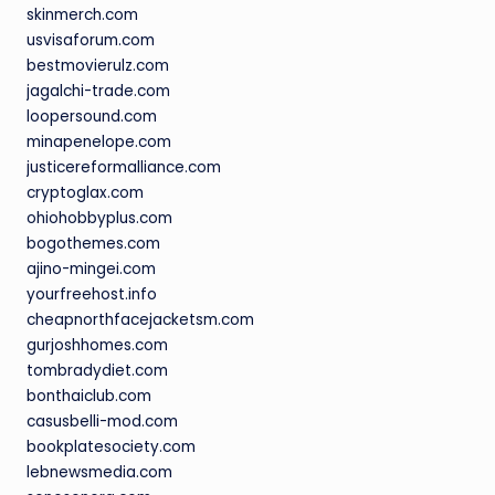
skinmerch.com
usvisaforum.com
bestmovierulz.com
jagalchi-trade.com
loopersound.com
minapenelope.com
justicereformalliance.com
cryptoglax.com
ohiohobbyplus.com
bogothemes.com
ajino-mingei.com
yourfreehost.info
cheapnorthfacejacketsm.com
gurjoshhomes.com
tombradydiet.com
bonthaiclub.com
casusbelli-mod.com
bookplatesociety.com
lebnewsmedia.com