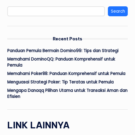
Search
Recent Posts
Panduan Pemula Bermain Domino99: Tips dan Strategi
Memahami DominoQQ: Panduan Komprehensif untuk
Pemula
Memahami Poker88: Panduan Komprehensif untuk Pemula
Menguasai Strategi Poker: Tip Teratas untuk Pemula
Mengapa Danaqq Pilihan Utama untuk Transaksi Aman dan
Efisien
LINK LAINNYA