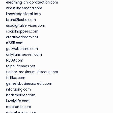
elearning-childprotection.com
wrestling4mena.com
knowledgeforall.info
brand2lastio.com
usadigitalservices.com
socialhoppers.com
creativedream.net
n2315.com
getwebonline.com
onlyfansheaven.com
lky08.com
ralph-fiennes.net
fielder-maximum-discount.net
fitfllex.com
genesisbusinesscredit.com
inforuang.com
kindsmarket.com
luvelylife.com
macramb.com
mypet-diary.com