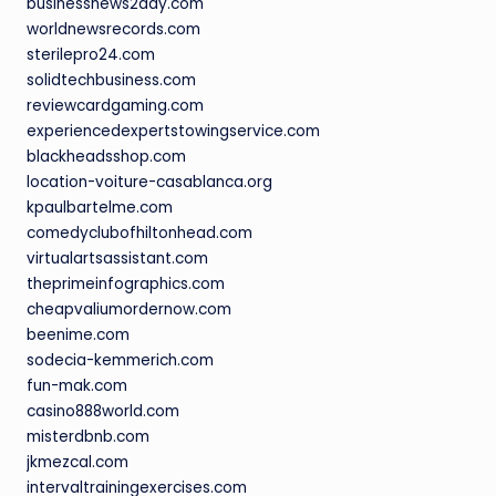
businessnews2day.com
worldnewsrecords.com
sterilepro24.com
solidtechbusiness.com
reviewcardgaming.com
experiencedexpertstowingservice.com
blackheadsshop.com
location-voiture-casablanca.org
kpaulbartelme.com
comedyclubofhiltonhead.com
virtualartsassistant.com
theprimeinfographics.com
cheapvaliumordernow.com
beenime.com
sodecia-kemmerich.com
fun-mak.com
casino888world.com
misterdbnb.com
jkmezcal.com
intervaltrainingexercises.com