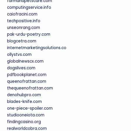
farmandpetscare.com
computingservice.info
caiofracini.com
techpositive.info
unseonrang.com
pak-urdu-poetry.com
blogcetra.com
internetmarketingsolutions.co
ollystvs.com
globalnewscx.com
dogslives.com
pdfbookplanet.com
queenofrattan.com
thequeenofrattan.com
denohubpro.com
blades-knife.com
one-piece-spoiler.com
studiooneiota.com
findingcasino.org
realworldcobra.com