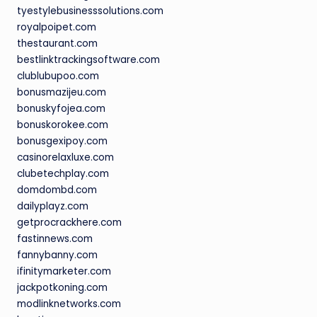
tyestylebusinesssolutions.com
royalpoipet.com
thestaurant.com
bestlinktrackingsoftware.com
clublubupoo.com
bonusmazijeu.com
bonuskyfojea.com
bonuskorokee.com
bonusgexipoy.com
casinorelaxluxe.com
clubetechplay.com
domdombd.com
dailyplayz.com
getprocrackhere.com
fastinnews.com
fannybanny.com
ifinitymarketer.com
jackpotkoning.com
modlinknetworks.com