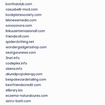
bonthaiclub.com
casusbelli-mod.com
bookplatesociety.com
lebnewsmedia.com
sonosonora.com
linkuusinternasional1.com
friendsroll.com
spiderclothing.net
wondergadgetsshop.com
seatgurunews.com
3net.info
codeplex.info
okena.info
akunidpropokerqq.com
bespokecardetailing.com
bestfriendscredit.com
elibrary.biz
eczema-naturalcures.com
astro-bath.com