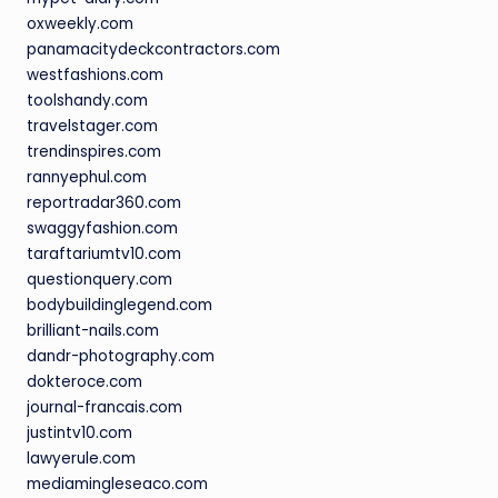
oxweekly.com
panamacitydeckcontractors.com
westfashions.com
toolshandy.com
travelstager.com
trendinspires.com
rannyephul.com
reportradar360.com
swaggyfashion.com
taraftariumtv10.com
questionquery.com
bodybuildinglegend.com
brilliant-nails.com
dandr-photography.com
dokteroce.com
journal-francais.com
justintv10.com
lawyerule.com
mediamingleseaco.com