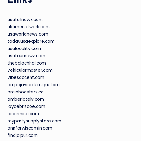
usafullnewz.com
uktimenetwork.com
usaworldnewz.com
todayusaexplore.com
usalocality.com
usafournewz.com
thebalochhal.com
vehicularmaster.com
vibesaccent.com
ampajavierdemiguel.org
brainboosters.co
amberlately.com
joycebriscoe.com
aicarmina.com
mypartysupplystore.com
annforwisconsin.com
findjaipur.com