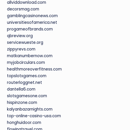
allviddownload.com
decorsmag.com
gamblingcasinonews.com
universitiesofamerica.net
progameofbrands.com
qbreview.org
servicewueste.org
zippyrevs.com
matkanumbernow.com
myjobcirculars.com
healthmoreoverfitness.com
topslotxgames.com
routerloggnet.net
dantella6.com
slotsgamesone.com
hispinzone.com
kalyanbazarnights.com
top-online-casino-usa.com
honghuidoor.com
flowingtravel.com