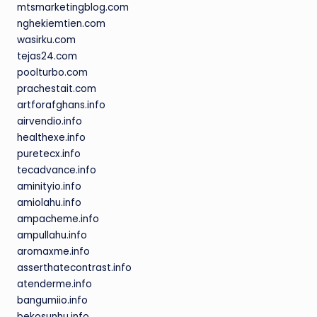
mtsmarketingblog.com
nghekiemtien.com
wasirku.com
tejas24.com
poolturbo.com
prachestait.com
artforafghans.info
airvendio.info
healthexe.info
puretecx.info
tecadvance.info
aminityio.info
amiolahu.info
ampacheme.info
ampullahu.info
aromaxme.info
asserthatecontrast.info
atenderme.info
bangumiio.info
bekosunhu.info