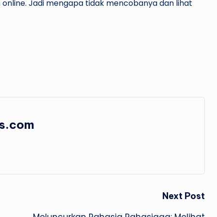
n
n online. Jadi mengapa tidak mencobanya dan lihat
y
a
k
P
ili
h
s.com
a
n
P
Next Post
e
Meluncurkan Rahasia Rahasiaqq: Melihat