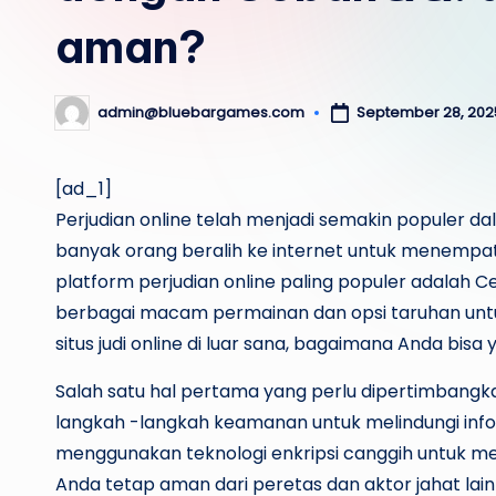
aman?
admin@bluebargames.com
September 28, 202
Posted
by
[ad_1]
Perjudian online telah menjadi semakin populer d
banyak orang beralih ke internet untuk menempat
platform perjudian online paling populer adalah
berbagai macam permainan dan opsi taruhan untu
situs judi online di luar sana, bagaimana Anda 
Salah satu hal pertama yang perlu dipertimbangkan
langkah -langkah keamanan untuk melindungi inf
menggunakan teknologi enkripsi canggih untuk 
Anda tetap aman dari peretas dan aktor jahat lainnya