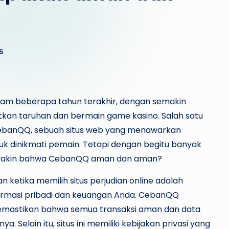
O
poker
dengan
nl
fitur
in
menarik
5
dan
e
peluang
T
menang
alam beberapa tahun terakhir, dengan semakin
yang
e
kan taruhan dan bermain game kasino. Salah satu
tinggi.
 CebanQQ, sebuah situs web yang menawarkan
r
k dinikmati pemain. Tetapi dengan begitu banyak
p
bisa yakin bahwa CebanQQ aman dan aman?
o
 ketika memilih situs perjudian online adalah
ormasi pribadi dan keuangan Anda. CebanQQ
p
memastikan bahwa semua transaksi aman dan data
ul
. Selain itu, situs ini memiliki kebijakan privasi yang