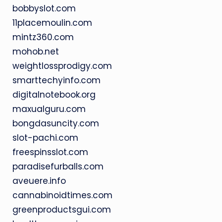
bobbyslot.com
11placemoulin.com
mintz360.com
mohob.net
weightlossprodigy.com
smarttechyinfo.com
digitalnotebook.org
maxualguru.com
bongdasuncity.com
slot-pachi.com
freespinsslot.com
paradisefurballs.com
aveuere.info
cannabinoidtimes.com
greenproductsgui.com