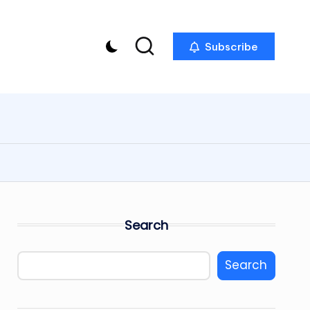
Subscribe
Search
Search