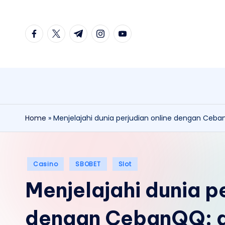
Skip
facebook.com
twitter.com
t.me
instagram.com
youtube.com
to
content
Home
»
Menjelajahi dunia perjudian online dengan Ce
Posted
Casino
SBOBET
Slot
in
Menjelajahi dunia p
dengan CebanQQ: 