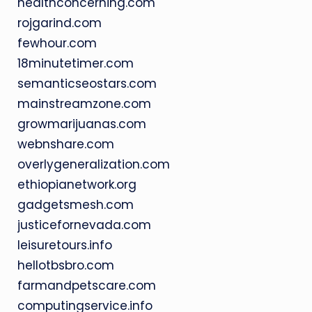
healthconcerning.com
rojgarind.com
fewhour.com
18minutetimer.com
semanticseostars.com
mainstreamzone.com
growmarijuanas.com
webnshare.com
overlygeneralization.com
ethiopianetwork.org
gadgetsmesh.com
justicefornevada.com
leisuretours.info
hellotbsbro.com
farmandpetscare.com
computingservice.info