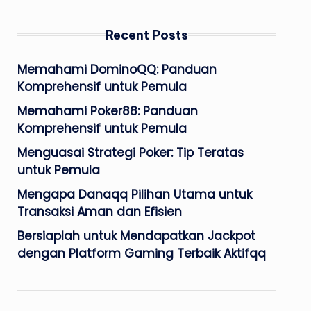
Recent Posts
Memahami DominoQQ: Panduan
Komprehensif untuk Pemula
Memahami Poker88: Panduan
Komprehensif untuk Pemula
Menguasai Strategi Poker: Tip Teratas
untuk Pemula
Mengapa Danaqq Pilihan Utama untuk
Transaksi Aman dan Efisien
Bersiaplah untuk Mendapatkan Jackpot
dengan Platform Gaming Terbaik Aktifqq