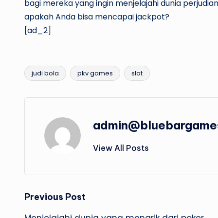
bagi mereka yang ingin menjelajahi dunia perjudia
apakah Anda bisa mencapai jackpot?
[ad_2]
judi bola
pkv games
slot
Tags:
admin@bluebargame
View All Posts
Post
Previous Post
Menjelajahi dunia yang menarik dari poker