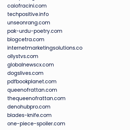
caiofracini.com
techpositive.info
unseonrang.com
pak-urdu-poetry.com
blogcetra.com
internetmarketingsolutions.co
ollystvs.com
globalnewscx.com
dogslives.com
pdfbookplanet.com
queenofrattan.com
thequeenofrattan.com
denohubpro.com
blades-knife.com
one-piece-spoiler.com