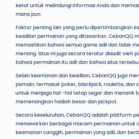
ketat untuk melindungi informasi Anda dan memast
mana pun.
Faktor penting lain yang perlu dipertimbangkan ket
keadilan permainan yang ditawarkan. CebanQQ 
memastikan bahwa semua game adil dan tidak m
menang. Situs ini juga secara teratur diaudit ole
bahwa permainan itu adil dan bahwa situs tersebu
Selain keamanan dan keadilan, CebanQQ juga men
pemain, termasuk poker, blackjack, roulette, dan s
untuk menjaga hal -hal tetap segar dan menarik 
memenangkan hadiah besar dan jackpot.
Secara keseluruhan, CebanQQ adalah platform pe
menawarkan berbagai macam permainan untuk di
keamanan canggih, permainan yang adil, dan berba