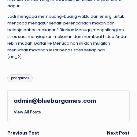
P
dapur.
e
Jadi mengapa membuang-buang waktu dan energi untuk
r
mencoba mengatur sendiri perencanaan makan dan
belanja bahan makanan? Biarkan Menuqq menghilangkan
m
stres saat menyiapkan makanan dan membuat hidup Anda
ai
lebih mudah. Daftar ke Menuqq hari ini dan mulailah
menikmati makanan lezat bebas stres setiap hari.
n
[ad_2]
a
n
Tags:
pkv games
admin@bluebargames.com
View All Posts
Post
Previous Post
Next Post