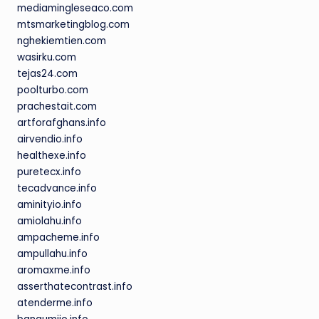
mediamingleseaco.com
mtsmarketingblog.com
nghekiemtien.com
wasirku.com
tejas24.com
poolturbo.com
prachestait.com
artforafghans.info
airvendio.info
healthexe.info
puretecx.info
tecadvance.info
aminityio.info
amiolahu.info
ampacheme.info
ampullahu.info
aromaxme.info
asserthatecontrast.info
atenderme.info