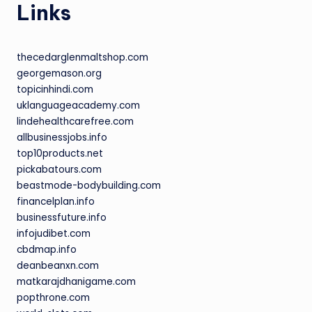
Links
thecedarglenmaltshop.com
georgemason.org
topicinhindi.com
uklanguageacademy.com
lindehealthcarefree.com
allbusinessjobs.info
top10products.net
pickabatours.com
beastmode-bodybuilding.com
financelplan.info
businessfuture.info
infojudibet.com
cbdmap.info
deanbeanxn.com
matkarajdhanigame.com
popthrone.com