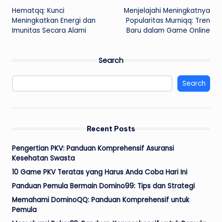
Hematqq: Kunci
Menjelajahi Meningkatnya
navigation
Meningkatkan Energi dan
Popularitas Murniqq: Tren
Imunitas Secara Alami
Baru dalam Game Online
Search
Search
Recent Posts
Pengertian PKV: Panduan Komprehensif Asuransi
Kesehatan Swasta
10 Game PKV Teratas yang Harus Anda Coba Hari Ini
Panduan Pemula Bermain Domino99: Tips dan Strategi
Memahami DominoQQ: Panduan Komprehensif untuk
Pemula