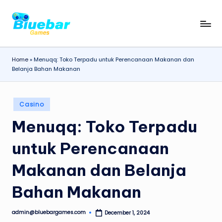
Skip
S
Bergabunglah
to
di
content
it
situs
Home
»
Menuqq: Toko Terpadu untuk Perencanaan Makanan dan
u
poker
Belanja Bahan Makanan
online
s
terpopuler
P
dengan
Posted
Casino
o
banyak
in
Menuqq: Toko Terpadu
pilihan
k
permainan.
untuk Perencanaan
e
Nikmati
berbagai
r
Makanan dan Belanja
jenis
O
poker
Bahan Makanan
dengan
nl
fitur
in
menarik
admin@bluebargames.com
December 1, 2024
Posted
by