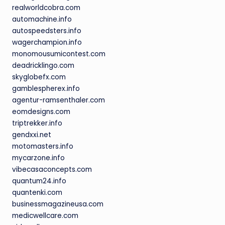
realworldcobra.com
automachine.info
autospeedsters.info
wagerchampion.info
monomousumicontest.com
deadricklingo.com
skyglobefx.com
gamblespherex.info
agentur-ramsenthaler.com
eomdesigns.com
triptrekker.info
gendxxi.net
motomasters.info
mycarzone.info
vibecasaconcepts.com
quantum24.info
quantenki.com
businessmagazineusa.com
medicwellcare.com