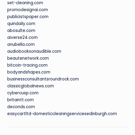
set-cleaning.com
promodesignai.com
publicistspaper.com
quindaily.com
abosulte.com
aiverse24.com
anubella.com
audiobooksonaudible.com
beautenetwork.com
bitcoin-tracing.com
bodyandshapes.com
businessconsultantsroundrock.com
classicglobalnews.com
cybercusp.com
britaintt.com
deconds.com
easycartltd-domesticcleaningservicesedinburgh.com