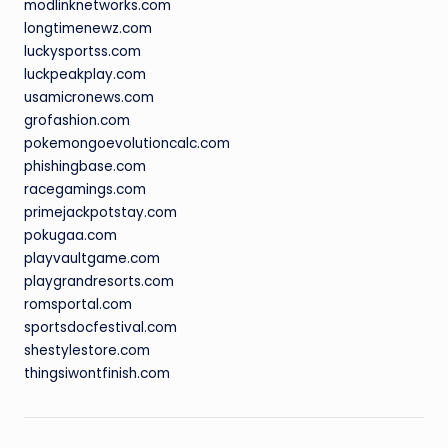
modlinknetworks.com
longtimenewz.com
luckysportss.com
luckpeakplay.com
usamicronews.com
grofashion.com
pokemongoevolutioncalc.com
phishingbase.com
racegamings.com
primejackpotstay.com
pokugaa.com
playvaultgame.com
playgrandresorts.com
romsportal.com
sportsdocfestival.com
shestylestore.com
thingsiwontfinish.com