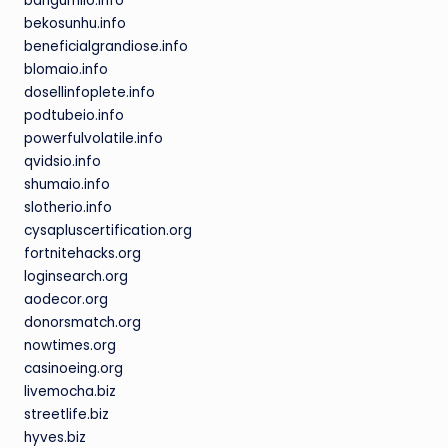
bangumiio.info
bekosunhu.info
beneficialgrandiose.info
blomaio.info
dosellinfoplete.info
podtubeio.info
powerfulvolatile.info
qvidsio.info
shumaio.info
slotherio.info
cysapluscertification.org
fortnitehacks.org
loginsearch.org
aodecor.org
donorsmatch.org
nowtimes.org
casinoeing.org
livemocha.biz
streetlife.biz
hyves.biz