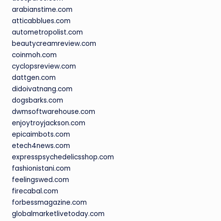
arabianstime.com
atticabblues.com
autometropolist.com
beautycreamreview.com
coinmoh.com
cyclopsreview.com
dattgen.com
didoivatnang.com
dogsbarks.com
dwmsoftwarehouse.com
enjoytroyjackson.com
epicaimbots.com
etech4news.com
expresspsychedelicsshop.com
fashionistani.com
feelingswed.com
firecabal.com
forbessmagazine.com
globalmarketlivetoday.com