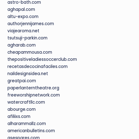
astro-bath.com
aghapal.com
altu-expo.com
authorjennijames.com
viajearoma.net
tsutsuji-parkin.com
agharab.com
cheapammousa.com
thepositiveladiessoccerclub.com
recetasdecocinafaciles.com
naildesignsidea.net
greatpai.com
paperlanterntheatre.org
freeworshipnetwork.com
watercraftllc.com
abourge.com
afiliixs.com
alharammallz.com
americanbulletins.com
asespares.com