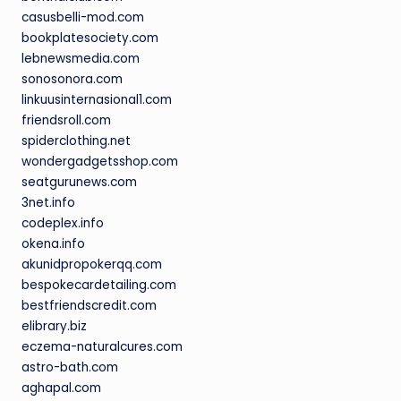
casusbelli-mod.com
bookplatesociety.com
lebnewsmedia.com
sonosonora.com
linkuusinternasional1.com
friendsroll.com
spiderclothing.net
wondergadgetsshop.com
seatgurunews.com
3net.info
codeplex.info
okena.info
akunidpropokerqq.com
bespokecardetailing.com
bestfriendscredit.com
elibrary.biz
eczema-naturalcures.com
astro-bath.com
aghapal.com