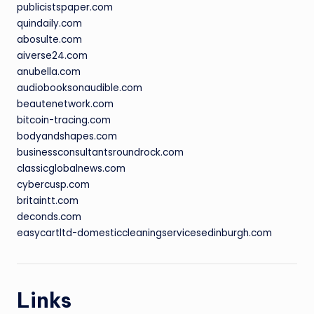
publicistspaper.com
quindaily.com
abosulte.com
aiverse24.com
anubella.com
audiobooksonaudible.com
beautenetwork.com
bitcoin-tracing.com
bodyandshapes.com
businessconsultantsroundrock.com
classicglobalnews.com
cybercusp.com
britaintt.com
deconds.com
easycartltd-domesticcleaningservicesedinburgh.com
Links