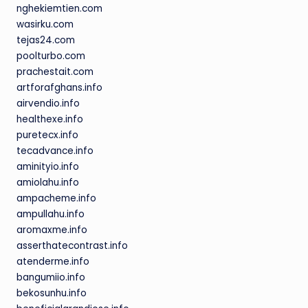
nghekiemtien.com
wasirku.com
tejas24.com
poolturbo.com
prachestait.com
artforafghans.info
airvendio.info
healthexe.info
puretecx.info
tecadvance.info
aminityio.info
amiolahu.info
ampacheme.info
ampullahu.info
aromaxme.info
asserthatecontrast.info
atenderme.info
bangumiio.info
bekosunhu.info