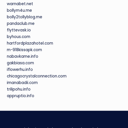
warnabet.net
bollym4u.me
bolly2tollyblog.me
pandaclub.me
flyttevask.io
byhous.com
hartfordplazahotel.com
m-918kissapk.com
nabavkame.info
gakbiasa.com
iflowerhu.info
chicagocrystalconnection.com
imanabadii.com
trilipohu.info
appruptio.info