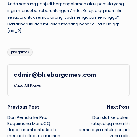
P
Anda seorang penjudi berpengalaman atau pemula yang
e
ingin mencoba keberuntungan Anda, Rajajudiqq memiliki
sesuatu untuk semua orang. Jadi mengapa menunggu?
r
Daftar hari ini dan mulailah menang besar di Rajajudiqq!
m
[ad_2]
ai
Tags:
n
pkv games
a
n
admin@bluebargames.com
View All Posts
Post
Previous Post
Next Post
Dari Pemula ke Pro:
Dari slot ke poker:
navigation
Bagaimana MarioQQ
ratujudiqq memiliki
dapat membantu Anda
semuanya untuk penjudi
meningkatkan permainan
yang rajin