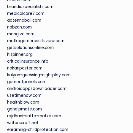
brandiospecialists.com
medicalcare7.com
adtennaball.com
nabzah.com
mongive.com
matkagameresultsview.com
getsolutionsonline.com
hispinner.org
criticalinsurance.info
nokariposter.com
kalyan-guessing-nightplay.com
gameofpanels.com
androidappsdownloader.com
usetimenow.com
healthblow.com
gohelpmate.com
rajdhani-satta-matka.com
writerscraft.net
elearning-childprotection.com