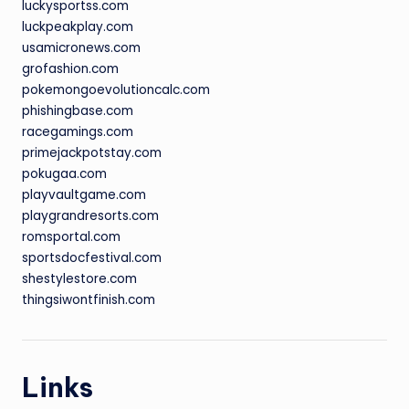
luckysportss.com
luckpeakplay.com
usamicronews.com
grofashion.com
pokemongoevolutioncalc.com
phishingbase.com
racegamings.com
primejackpotstay.com
pokugaa.com
playvaultgame.com
playgrandresorts.com
romsportal.com
sportsdocfestival.com
shestylestore.com
thingsiwontfinish.com
Links