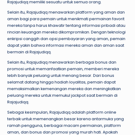
Rajajudiqq memiliki sesuatu untuk semua orang.
a
Selain itu, Rajajudiqq menawarkan platform yang aman dan
n
aman bagi para pemain untuk menikmati permainan favorit
mereka tanpa harus khawatir tentang informasi pribadi atau
B
rincian keuangan mereka dikompromikan. Dengan teknologi
a
enkripsi canggih dan opsi pembayaran yang aman, pemain
dapat yakin bahwa informasi mereka aman dan aman saat
n
bermain di Rajajudiqq.
y
Selain itu, Rajajudiqq menawarkan berbagai bonus dan
a
promosi untuk memanfaatkan pemain, memberi mereka
k
lebih banyak peluang untuk menang besar. Dari bonus
selamat datang hingga hadiah loyalitas, pemain dapat
P
memaksimalkan kemenangan mereka dan meningkatkan
ili
peluang mereka untuk memukul jackpot saat bermain di
Rajajudiqq.
h
Sebagai kesimpulan, Rajajudiqq adalah platform online
a
terbaik untuk memenangkan besar karena antarmuka yang
n
ramah pengguna, berbagai macam permainan, platform
aman, dan bonus dan promosi yang murah hati. Apakah