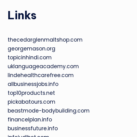
Links
thecedarglenmaltshop.com
georgemason.org
topicinhindi.com
uklanguageacademy.com
lindehealthcarefree.com
allbusinessjobs.info
top10products.net
pickabatours.com
beastmode-bodybuilding.com
financelplan.info
businessfuture.info