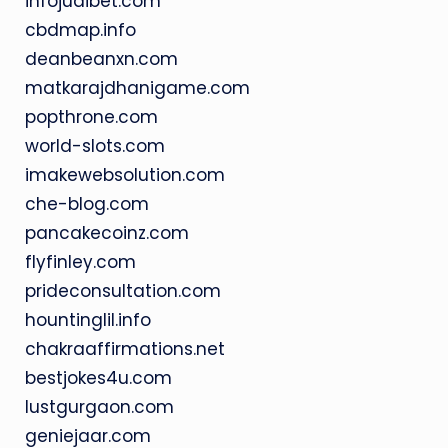
infojudibet.com
cbdmap.info
deanbeanxn.com
matkarajdhanigame.com
popthrone.com
world-slots.com
imakewebsolution.com
che-blog.com
pancakecoinz.com
flyfinley.com
prideconsultation.com
hountinglil.info
chakraaffirmations.net
bestjokes4u.com
lustgurgaon.com
geniejaar.com