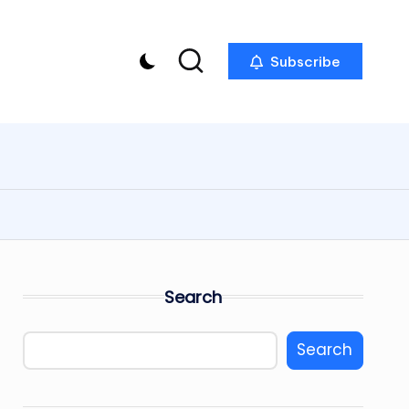
Subscribe
Search
Search