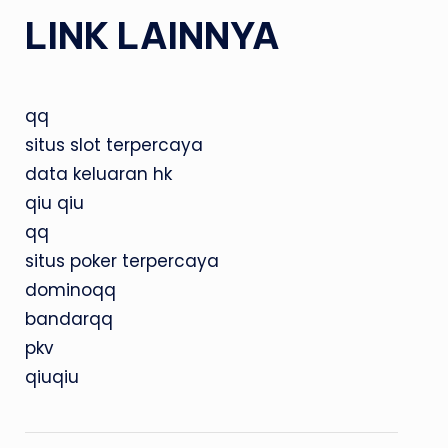
LINK LAINNYA
qq
situs slot terpercaya
data keluaran hk
qiu qiu
qq
situs poker terpercaya
dominoqq
bandarqq
pkv
qiuqiu