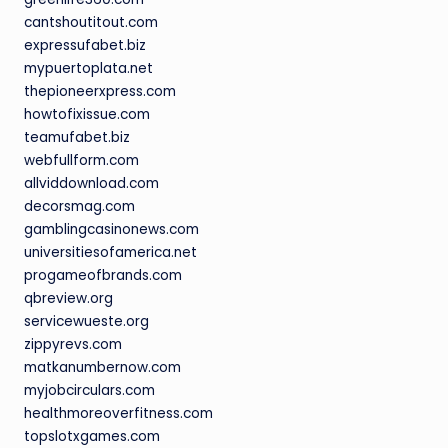
cantshoutitout.com
expressufabet.biz
mypuertoplata.net
thepioneerxpress.com
howtofixissue.com
teamufabet.biz
webfullform.com
allviddownload.com
decorsmag.com
gamblingcasinonews.com
universitiesofamerica.net
progameofbrands.com
qbreview.org
servicewueste.org
zippyrevs.com
matkanumbernow.com
myjobcirculars.com
healthmoreoverfitness.com
topslotxgames.com