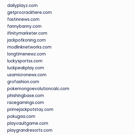
dailyplayz.com
getprocrackhere.com
fastinnews.com
fannybanny.com
ifinitymarketer.com
jackpotkoning.com
modlinknetworks.com
longtimenewz.com
luckysportss.com
luckpeakplay.com
usamicronews.com
grofashion.com
pokemongoevolutioncalc.com
phishingbase.com
racegamings.com
primejackpotstay.com
pokugaa.com
playvaultgame.com
playgrandresorts.com