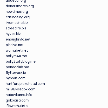
aodecor.org
donorsmatch.org
nowtimes.org
casinoeing.org
livemocha.biz
streetlife.biz
hyves.biz
enoughinfo.net
pinhive.net
warnabet.net
bollym4u.me
bolly2tollyblog.me
pandaclub.me
flyttevask.io
byhous.com
hartfordplazahotel.com
m-918kissapk.com
nabavkame.info
gakbiasa.com
iflowerhu.info