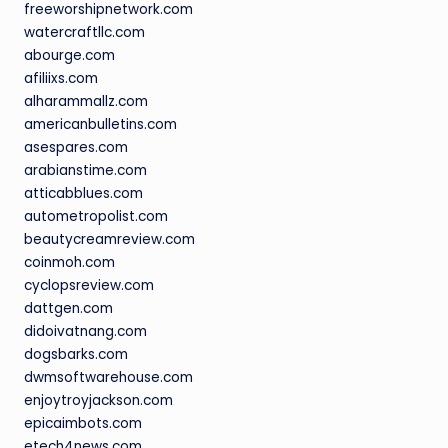
freeworshipnetwork.com
watercraftllc.com
abourge.com
afiliixs.com
alharammallz.com
americanbulletins.com
asespares.com
arabianstime.com
atticabblues.com
autometropolist.com
beautycreamreview.com
coinmoh.com
cyclopsreview.com
dattgen.com
didoivatnang.com
dogsbarks.com
dwmsoftwarehouse.com
enjoytroyjackson.com
epicaimbots.com
etech4news.com