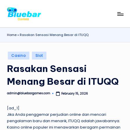
Skip
S
Bergabunglah
to
di
content
it
situs
Home
»
Rasakan Sensasi Menang Besar di ITUQQ
u
poker
online
s
terpopuler
Posted
P
Casino
Slot
dengan
in
o
banyak
Rasakan Sensasi
pilihan
k
permainan.
Menang Besar di ITUQQ
e
Nikmati
berbagai
r
admin@bluebargames.com
February 15, 2026
Posted
jenis
by
O
poker
[ad_1]
dengan
nl
Jika Anda penggemar perjudian online dan mencari
fitur
pengalaman baru dan menarik, ITUQQ adalah jawabannya.
in
menarik
Kasino online populer ini menawarkan beragam permainan