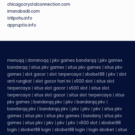
chicagocrystalconnection.com
imanabadii.com
trilipohu.info
appruptio.info
menuqq
|
dominoqq
|
pkv games bandarqq
|
pkv games
bandarqq
|
situs pkv games
|
situs pkv games
|
situs pkv
games
|
slot gacor
|
slot terpercaya
|
sbobet88
|
pkv
|
slot
anti rungkat
|
slot gacor hari ini
|
x500 slot
|
situs slot
terpercaya
|
situs slot gacor
|
x500 slot
|
situs slot
terpercaya
|
situs slot gacor
|
situs slot terpercaya
|
situs
pkv games
|
bandarqq pkv
|
pkv
|
bandarqq pkv
|
bandarqq pkv
|
bandarqq pkv
|
pkv
|
pkv
|
pkv
|
situs pkv
games
|
situs pkv
|
situs pkv games
|
bandarq
|
situs pkv
games
|
situs pkv
|
pkv
|
pkv
|
pkv
|
x500 slot
|
sbobet88
login
|
sbobet88 login
|
sbobet88 login
|
login sbobet
|
situs