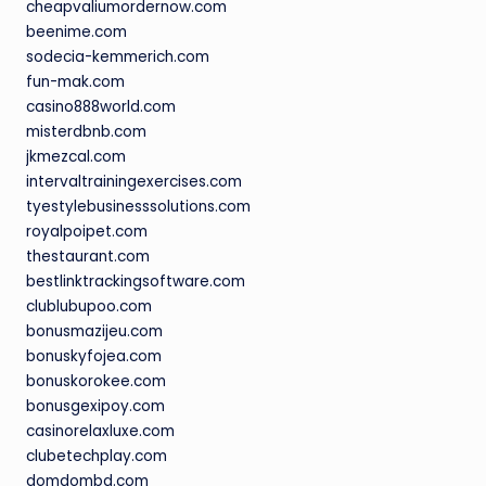
cheapvaliumordernow.com
beenime.com
sodecia-kemmerich.com
fun-mak.com
casino888world.com
misterdbnb.com
jkmezcal.com
intervaltrainingexercises.com
tyestylebusinesssolutions.com
royalpoipet.com
thestaurant.com
bestlinktrackingsoftware.com
clublubupoo.com
bonusmazijeu.com
bonuskyfojea.com
bonuskorokee.com
bonusgexipoy.com
casinorelaxluxe.com
clubetechplay.com
domdombd.com