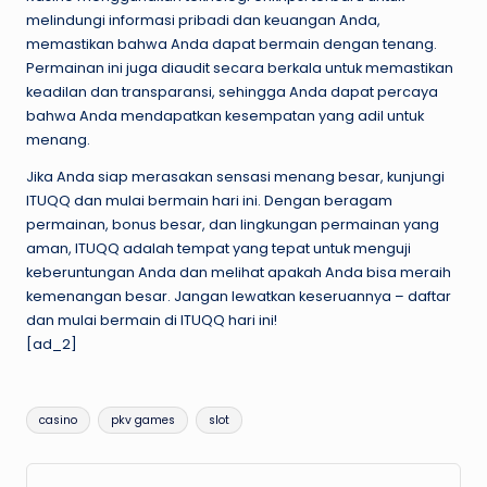
melindungi informasi pribadi dan keuangan Anda,
a
memastikan bahwa Anda dapat bermain dengan tenang.
n
Permainan ini juga diaudit secara berkala untuk memastikan
keadilan dan transparansi, sehingga Anda dapat percaya
B
bahwa Anda mendapatkan kesempatan yang adil untuk
a
menang.
n
Jika Anda siap merasakan sensasi menang besar, kunjungi
y
ITUQQ dan mulai bermain hari ini. Dengan beragam
permainan, bonus besar, dan lingkungan permainan yang
a
aman, ITUQQ adalah tempat yang tepat untuk menguji
k
keberuntungan Anda dan melihat apakah Anda bisa meraih
kemenangan besar. Jangan lewatkan keseruannya – daftar
P
dan mulai bermain di ITUQQ hari ini!
ili
[ad_2]
h
Tags:
a
casino
pkv games
slot
n