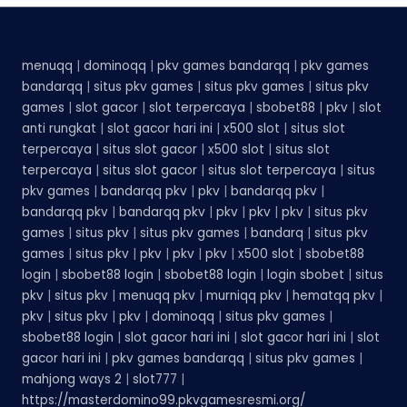
menuqq
|
dominoqq
|
pkv games bandarqq
|
pkv games
bandarqq
|
situs pkv games
|
situs pkv games
|
situs pkv
games
|
slot gacor
|
slot terpercaya
|
sbobet88
|
pkv
|
slot
anti rungkat
|
slot gacor hari ini
|
x500 slot
|
situs slot
terpercaya
|
situs slot gacor
|
x500 slot
|
situs slot
terpercaya
|
situs slot gacor
|
situs slot terpercaya
|
situs
pkv games
|
bandarqq pkv
|
pkv
|
bandarqq pkv
|
bandarqq pkv
|
bandarqq pkv
|
pkv
|
pkv
|
pkv
|
situs pkv
games
|
situs pkv
|
situs pkv games
|
bandarq
|
situs pkv
games
|
situs pkv
|
pkv
|
pkv
|
pkv
|
x500 slot
|
sbobet88
login
|
sbobet88 login
|
sbobet88 login
|
login sbobet
|
situs
pkv
|
situs pkv
|
menuqq pkv
|
murniqq pkv
|
hematqq pkv
|
pkv
|
situs pkv
|
pkv
|
dominoqq
|
situs pkv games
|
sbobet88 login
|
slot gacor hari ini
|
slot gacor hari ini
|
slot
gacor hari ini
|
pkv games bandarqq
|
situs pkv games
|
mahjong ways 2
|
slot777
|
https://masterdomino99.pkvgamesresmi.org/