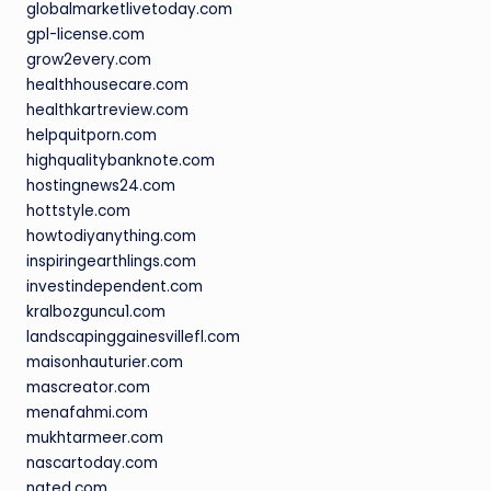
globalmarketlivetoday.com
gpl-license.com
grow2every.com
healthhousecare.com
healthkartreview.com
helpquitporn.com
highqualitybanknote.com
hostingnews24.com
hottstyle.com
howtodiyanything.com
inspiringearthlings.com
investindependent.com
kralbozguncu1.com
landscapinggainesvillefl.com
maisonhauturier.com
mascreator.com
menafahmi.com
mukhtarmeer.com
nascartoday.com
nqted.com