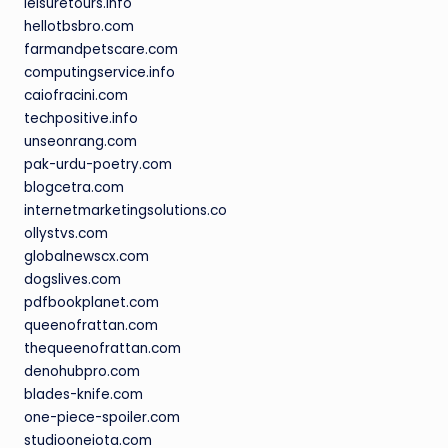
leisuretours.info
hellotbsbro.com
farmandpetscare.com
computingservice.info
caiofracini.com
techpositive.info
unseonrang.com
pak-urdu-poetry.com
blogcetra.com
internetmarketingsolutions.co
ollystvs.com
globalnewscx.com
dogslives.com
pdfbookplanet.com
queenofrattan.com
thequeenofrattan.com
denohubpro.com
blades-knife.com
one-piece-spoiler.com
studiooneiota.com