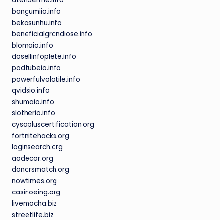
atenderme.info
bangumiio.info
bekosunhu.info
beneficialgrandiose.info
blomaio.info
dosellinfoplete.info
podtubeio.info
powerfulvolatile.info
qvidsio.info
shumaio.info
slotherio.info
cysapluscertification.org
fortnitehacks.org
loginsearch.org
aodecor.org
donorsmatch.org
nowtimes.org
casinoeing.org
livemocha.biz
streetlife.biz