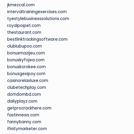
jkmezcal.com
intervaltrainingexercises.com
tyestylebusinesssolutions.com
royalpoipet.com
thestaurant.com
bestlinktrackingsoftware.com
clublubupoo.com
bonusmazijeu.com
bonuskyfojea.com
bonuskorokee.com
bonusgexipoy.com
casinorelaxluxe.com
clubetechplay.com
domdombd.com
dailyplayz.com
getprocrackhere.com
fastinnews.com
fannybanny.com
ifinitymarketer.com