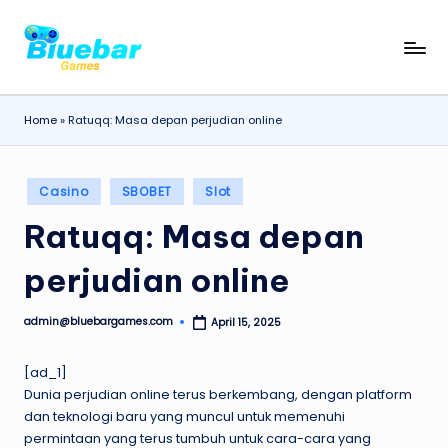
Skip
S
Bergabunglah
to
di
content
it
situs
Home
»
Ratuqq: Masa depan perjudian online
u
poker
online
s
terpopuler
Posted
P
Casino
SBOBET
Slot
dengan
in
o
banyak
Ratuqq: Masa depan
pilihan
k
permainan.
perjudian online
e
Nikmati
berbagai
r
admin@bluebargames.com
April 15, 2025
Posted
jenis
by
O
poker
[ad_1]
dengan
nl
Dunia perjudian online terus berkembang, dengan platform
fitur
dan teknologi baru yang muncul untuk memenuhi
in
menarik
permintaan yang terus tumbuh untuk cara-cara yang