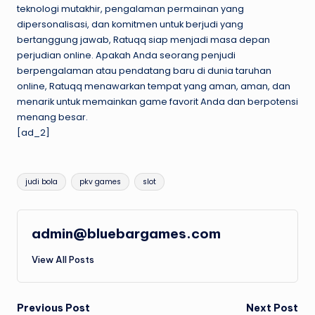
P
teknologi mutakhir, pengalaman permainan yang
e
dipersonalisasi, dan komitmen untuk berjudi yang
bertanggung jawab, Ratuqq siap menjadi masa depan
r
perjudian online. Apakah Anda seorang penjudi
m
berpengalaman atau pendatang baru di dunia taruhan
online, Ratuqq menawarkan tempat yang aman, aman, dan
ai
menarik untuk memainkan game favorit Anda dan berpotensi
n
menang besar.
[ad_2]
a
n
Tags:
judi bola
pkv games
slot
admin@bluebargames.com
View All Posts
Post
Previous Post
Next Post