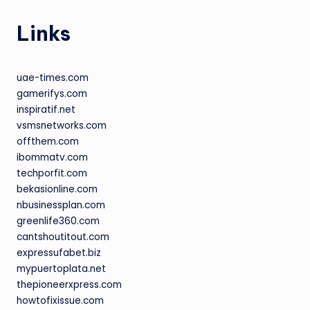
Links
uae-times.com
gamerifys.com
inspiratif.net
vsmsnetworks.com
offthem.com
ibommatv.com
techporfit.com
bekasionline.com
nbusinessplan.com
greenlife360.com
cantshoutitout.com
expressufabet.biz
mypuertoplata.net
thepioneerxpress.com
howtofixissue.com