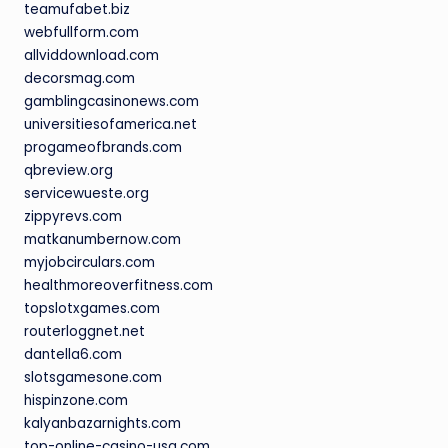
teamufabet.biz
webfullform.com
allviddownload.com
decorsmag.com
gamblingcasinonews.com
universitiesofamerica.net
progameofbrands.com
qbreview.org
servicewueste.org
zippyrevs.com
matkanumbernow.com
myjobcirculars.com
healthmoreoverfitness.com
topslotxgames.com
routerloggnet.net
dantella6.com
slotsgamesone.com
hispinzone.com
kalyanbazarnights.com
top-online-casino-usa.com