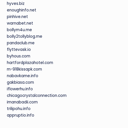
hyves.biz
enoughinfo.net
pinhive.net
warnabet.net
bollym4u.me
bolly2tollyblog.me
pandaclub.me
flyttevask.io
byhous.com
hartfordplazahotel.com
m-918kissapk.com
nabavkame.info
gakbiasa.com
iflowerhu.info
chicagocrystalconnection.com
imanabadii.com
trilipohu.info
appruptio.info