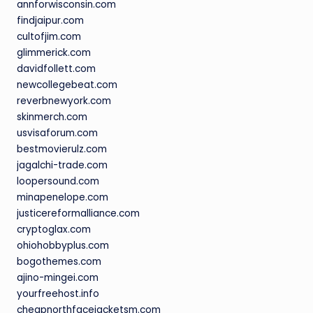
annforwisconsin.com
findjaipur.com
cultofjim.com
glimmerick.com
davidfollett.com
newcollegebeat.com
reverbnewyork.com
skinmerch.com
usvisaforum.com
bestmovierulz.com
jagalchi-trade.com
loopersound.com
minapenelope.com
justicereformalliance.com
cryptoglax.com
ohiohobbyplus.com
bogothemes.com
ajino-mingei.com
yourfreehost.info
cheapnorthfacejacketsm.com