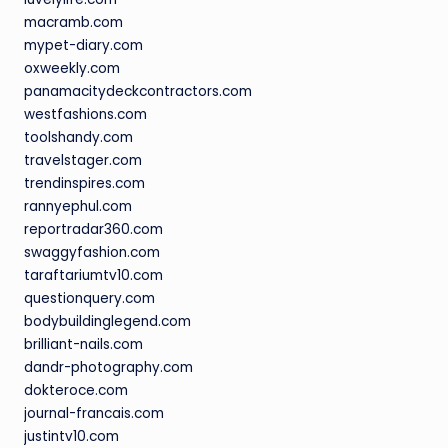
macramb.com
mypet-diary.com
oxweekly.com
panamacitydeckcontractors.com
westfashions.com
toolshandy.com
travelstager.com
trendinspires.com
rannyephul.com
reportradar360.com
swaggyfashion.com
taraftariumtv10.com
questionquery.com
bodybuildinglegend.com
brilliant-nails.com
dandr-photography.com
dokteroce.com
journal-francais.com
justintv10.com