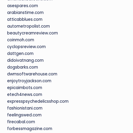
asespares.com
arabianstime.com
atticabblues.com
autometropolist.com
beautycreamreview.com
coinmoh.com
cyclopsreview.com
dattgen.com
didoivatnang.com
dogsbarks.com
dwmsoftwarehouse.com
enjoytroyjackson.com
epicaimbots.com
etech4news.com
expresspsychedelicsshop.com
fashionistani.com
feelingswed.com
firecabal.com
forbessmagazine.com