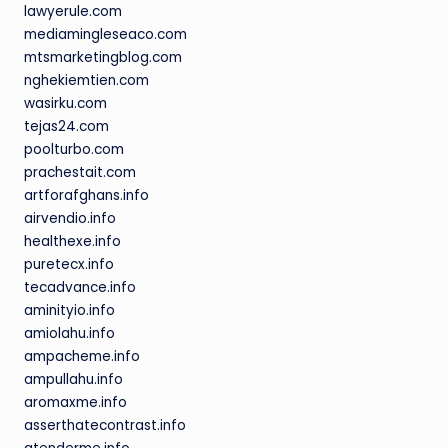
lawyerule.com
mediamingleseaco.com
mtsmarketingblog.com
nghekiemtien.com
wasirku.com
tejas24.com
poolturbo.com
prachestait.com
artforafghans.info
airvendio.info
healthexe.info
puretecx.info
tecadvance.info
aminityio.info
amiolahu.info
ampacheme.info
ampullahu.info
aromaxme.info
asserthatecontrast.info