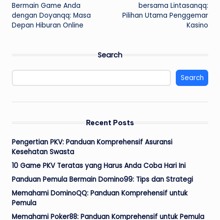
navigation
Bermain Game Anda
bersama Lintasanqq:
dengan Doyanqq: Masa
Pilihan Utama Penggemar
Depan Hiburan Online
Kasino
Search
Search
Recent Posts
Pengertian PKV: Panduan Komprehensif Asuransi
Kesehatan Swasta
10 Game PKV Teratas yang Harus Anda Coba Hari Ini
Panduan Pemula Bermain Domino99: Tips dan Strategi
Memahami DominoQQ: Panduan Komprehensif untuk
Pemula
Memahami Poker88: Panduan Komprehensif untuk Pemula