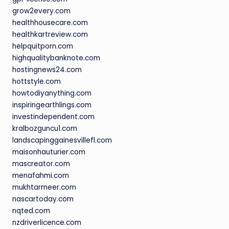
grow2every.com
healthhousecare.com
healthkartreview.com
helpquitporn.com
highqualitybanknote.com
hostingnews24.com
hottstyle.com
howtodiyanything.com
inspiringearthlings.com
investindependent.com
kralbozguncu1.com
landscapinggainesvillefl.com
maisonhauturier.com
mascreator.com
menafahmi.com
mukhtarmeer.com
nascartoday.com
nqted.com
nzdriverlicence.com