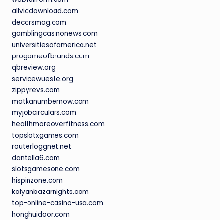
allviddownload.com
decorsmag.com
gamblingcasinonews.com
universitiesofamerica.net
progameofbrands.com
qbreview.org
servicewueste.org
zippyrevs.com
matkanumbernow.com
myjobcirculars.com
healthmoreoverfitness.com
topslotxgames.com
routerloggnet.net
dantella6.com
slotsgamesone.com
hispinzone.com
kalyanbazarnights.com
top-online-casino-usa.com
honghuidoor.com