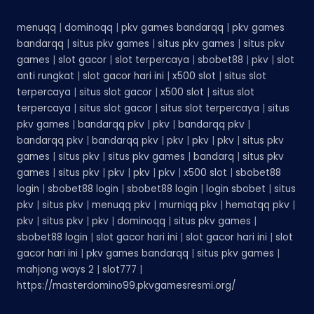
menuqq
|
dominoqq
|
pkv games bandarqq
|
pkv games
bandarqq
|
situs pkv games
|
situs pkv games
|
situs pkv
games
|
slot gacor
|
slot terpercaya
|
sbobet88
|
pkv
|
slot
anti rungkat
|
slot gacor hari ini
|
x500 slot
|
situs slot
terpercaya
|
situs slot gacor
|
x500 slot
|
situs slot
terpercaya
|
situs slot gacor
|
situs slot terpercaya
|
situs
pkv games
|
bandarqq pkv
|
pkv
|
bandarqq pkv
|
bandarqq pkv
|
bandarqq pkv
|
pkv
|
pkv
|
pkv
|
situs pkv
games
|
situs pkv
|
situs pkv games
|
bandarq
|
situs pkv
games
|
situs pkv
|
pkv
|
pkv
|
pkv
|
x500 slot
|
sbobet88
login
|
sbobet88 login
|
sbobet88 login
|
login sbobet
|
situs
pkv
|
situs pkv
|
menuqq pkv
|
murniqq pkv
|
hematqq pkv
|
pkv
|
situs pkv
|
pkv
|
dominoqq
|
situs pkv games
|
sbobet88 login
|
slot gacor hari ini
|
slot gacor hari ini
|
slot
gacor hari ini
|
pkv games bandarqq
|
situs pkv games
|
mahjong ways 2
|
slot777
|
https://masterdomino99.pkvgamesresmi.org/