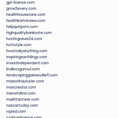
gpl-license.com
grow2every.com
healthhousecare.com
healthkartreview.com
helpquitporn.com
highqualitybanknote.com
hostingnews24.com
hottstyle.com
howtodiyanything.com
inspiringearthlings.com
investindependent.com
kralbozguncu1.com
landscapinggainesvillefl.com
maisonhauturier.com
mascreator.com
menafahmi.com
mukhtarmeer.com
nascartoday.com
nqted.com
nzdriverlicence.com