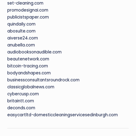
set-cleaning.com
promodesignai.com
publicistspaper.com
quindaily.com
abosulte.com
aiverse24.com
anubella.com
audiobooksonaudible.com
beautenetwork.com
bitcoin-tracing.com
bodyandshapes.com
businessconsultantsroundrock.com
classicglobalnews.com
cybercusp.com
britaintt.com
deconds.com
easycartltd-domesticcleaningservicesedinburgh.com