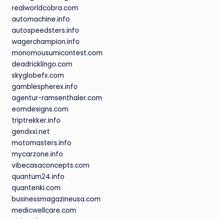
realworldcobra.com
automachine.info
autospeedsters.info
wagerchampion.info
monomousumicontest.com
deadricklingo.com
skyglobefx.com
gamblespherex.info
agentur-ramsenthaler.com
eomdesigns.com
triptrekker.info
gendxxi.net
motomasters.info
mycarzone.info
vibecasaconcepts.com
quantum24.info
quantenki.com
businessmagazineusa.com
medicwellcare.com