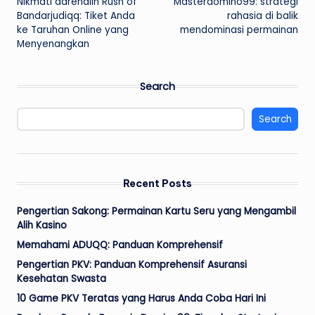
Nikmati adrenalin Rush of
Masterdomino99: strategi
navigation
Bandarjudiqq: Tiket Anda
rahasia di balik
ke Taruhan Online yang
mendominasi permainan
Menyenangkan
Search
Search
Recent Posts
Pengertian Sakong: Permainan Kartu Seru yang Mengambil
Alih Kasino
Memahami ADUQQ: Panduan Komprehensif
Pengertian PKV: Panduan Komprehensif Asuransi
Kesehatan Swasta
10 Game PKV Teratas yang Harus Anda Coba Hari Ini