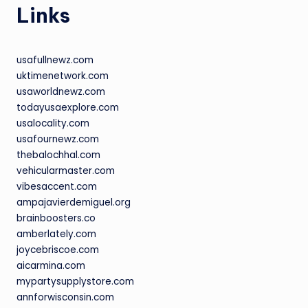
Links
usafullnewz.com
uktimenetwork.com
usaworldnewz.com
todayusaexplore.com
usalocality.com
usafournewz.com
thebalochhal.com
vehicularmaster.com
vibesaccent.com
ampajavierdemiguel.org
brainboosters.co
amberlately.com
joycebriscoe.com
aicarmina.com
mypartysupplystore.com
annforwisconsin.com