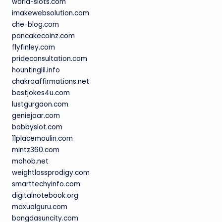
world-slots.com
imakewebsolution.com
che-blog.com
pancakecoinz.com
flyfinley.com
prideconsultation.com
hountinglil.info
chakraaffirmations.net
bestjokes4u.com
lustgurgaon.com
geniejaar.com
bobbyslot.com
11placemoulin.com
mintz360.com
mohob.net
weightlossprodigy.com
smarttechyinfo.com
digitalnotebook.org
maxualguru.com
bongdasuncity.com