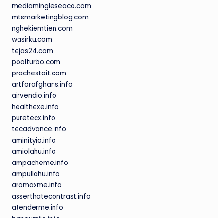
mediamingleseaco.com
mtsmarketingblog.com
nghekiemtien.com
wasirku.com
tejas24.com
poolturbo.com
prachestait.com
artforafghans.info
airvendio.info
healthexe.info
puretecx.info
tecadvance.info
aminityio.info
amiolahu.info
ampacheme.info
ampullahu.info
aromaxme.info
asserthatecontrast.info
atenderme.info