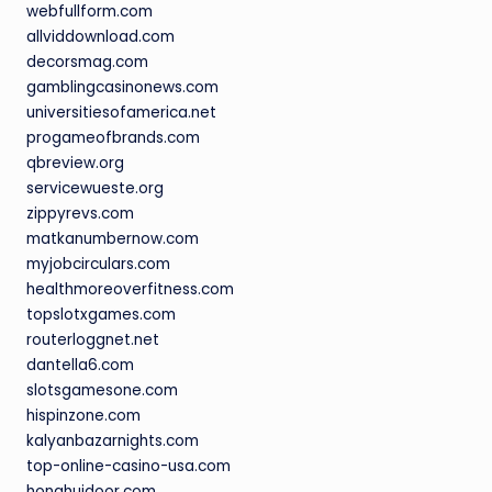
webfullform.com
allviddownload.com
decorsmag.com
gamblingcasinonews.com
universitiesofamerica.net
progameofbrands.com
qbreview.org
servicewueste.org
zippyrevs.com
matkanumbernow.com
myjobcirculars.com
healthmoreoverfitness.com
topslotxgames.com
routerloggnet.net
dantella6.com
slotsgamesone.com
hispinzone.com
kalyanbazarnights.com
top-online-casino-usa.com
honghuidoor.com