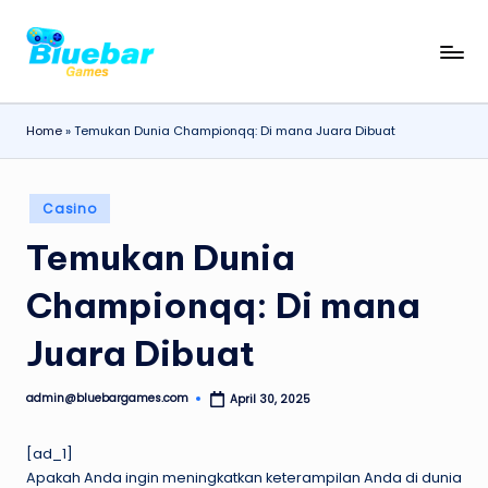
Skip
S
Bergabunglah
to
di
content
it
situs
Home
»
Temukan Dunia Championqq: Di mana Juara Dibuat
u
poker
online
s
terpopuler
Posted
P
Casino
dengan
in
o
banyak
Temukan Dunia
pilihan
k
permainan.
Championqq: Di mana
e
Nikmati
Juara Dibuat
berbagai
r
jenis
O
poker
admin@bluebargames.com
April 30, 2025
Posted
dengan
by
nl
fitur
[ad_1]
in
menarik
Apakah Anda ingin meningkatkan keterampilan Anda di dunia