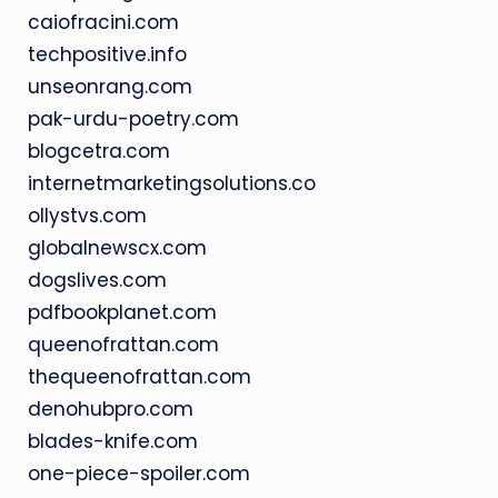
caiofracini.com
techpositive.info
unseonrang.com
pak-urdu-poetry.com
blogcetra.com
internetmarketingsolutions.co
ollystvs.com
globalnewscx.com
dogslives.com
pdfbookplanet.com
queenofrattan.com
thequeenofrattan.com
denohubpro.com
blades-knife.com
one-piece-spoiler.com