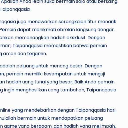
 Apakah Anda lebih suka bermain solo atau bersaing
e
Taipanqqasia.
r
nqqasia juga menawarkan serangkaian fitur menarik
Pemain dapat menikmati obrolan langsung dengan
d
 bahkan memenangkan hadiah eksklusif. Dengan
e
 aman, Taipanqqasia memastikan bahwa pemain
 aman dan terjamin.
n
 adalah peluang untuk menang besar. Dengan
g
n, pemain memiliki kesempatan untuk menguji
a
 hadiah uang tunai yang besar. Baik Anda pemain
ng ingin menghasilkan uang tambahan, Taipanqqasia
n
B
line yang mendebarkan dengan Taipanqqasia hari
a
an mulailah bermain untuk mendapatkan peluang
an game yang beragam, dan hadiah yang melimpah,