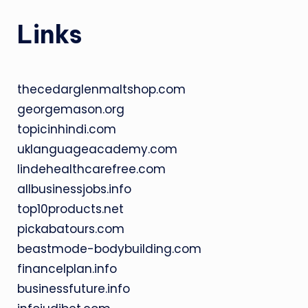
Links
thecedarglenmaltshop.com
georgemason.org
topicinhindi.com
uklanguageacademy.com
lindehealthcarefree.com
allbusinessjobs.info
top10products.net
pickabatours.com
beastmode-bodybuilding.com
financelplan.info
businessfuture.info