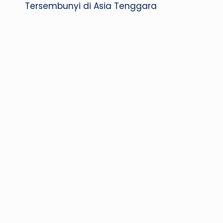
navigation
Tersembunyi di Asia Tenggara