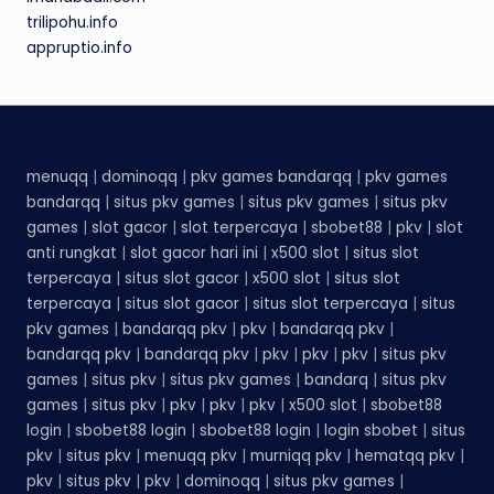
trilipohu.info
appruptio.info
menuqq
|
dominoqq
|
pkv games bandarqq
|
pkv games
bandarqq
|
situs pkv games
|
situs pkv games
|
situs pkv
games
|
slot gacor
|
slot terpercaya
|
sbobet88
|
pkv
|
slot
anti rungkat
|
slot gacor hari ini
|
x500 slot
|
situs slot
terpercaya
|
situs slot gacor
|
x500 slot
|
situs slot
terpercaya
|
situs slot gacor
|
situs slot terpercaya
|
situs
pkv games
|
bandarqq pkv
|
pkv
|
bandarqq pkv
|
bandarqq pkv
|
bandarqq pkv
|
pkv
|
pkv
|
pkv
|
situs pkv
games
|
situs pkv
|
situs pkv games
|
bandarq
|
situs pkv
games
|
situs pkv
|
pkv
|
pkv
|
pkv
|
x500 slot
|
sbobet88
login
|
sbobet88 login
|
sbobet88 login
|
login sbobet
|
situs
pkv
|
situs pkv
|
menuqq pkv
|
murniqq pkv
|
hematqq pkv
|
pkv
|
situs pkv
|
pkv
|
dominoqq
|
situs pkv games
|