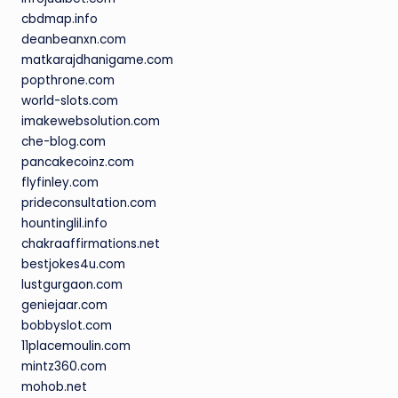
cbdmap.info
deanbeanxn.com
matkarajdhanigame.com
popthrone.com
world-slots.com
imakewebsolution.com
che-blog.com
pancakecoinz.com
flyfinley.com
prideconsultation.com
hountinglil.info
chakraaffirmations.net
bestjokes4u.com
lustgurgaon.com
geniejaar.com
bobbyslot.com
11placemoulin.com
mintz360.com
mohob.net