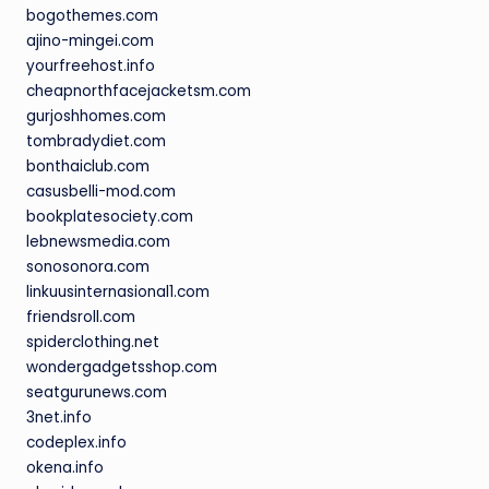
bogothemes.com
ajino-mingei.com
yourfreehost.info
cheapnorthfacejacketsm.com
gurjoshhomes.com
tombradydiet.com
bonthaiclub.com
casusbelli-mod.com
bookplatesociety.com
lebnewsmedia.com
sonosonora.com
linkuusinternasional1.com
friendsroll.com
spiderclothing.net
wondergadgetsshop.com
seatgurunews.com
3net.info
codeplex.info
okena.info