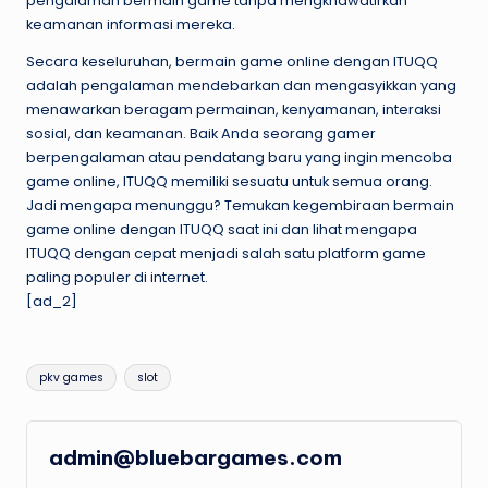
P
pengalaman bermain game tanpa mengkhawatirkan
keamanan informasi mereka.
e
Secara keseluruhan, bermain game online dengan ITUQQ
r
adalah pengalaman mendebarkan dan mengasyikkan yang
m
menawarkan beragam permainan, kenyamanan, interaksi
sosial, dan keamanan. Baik Anda seorang gamer
ai
berpengalaman atau pendatang baru yang ingin mencoba
n
game online, ITUQQ memiliki sesuatu untuk semua orang.
Jadi mengapa menunggu? Temukan kegembiraan bermain
a
game online dengan ITUQQ saat ini dan lihat mengapa
n
ITUQQ dengan cepat menjadi salah satu platform game
paling populer di internet.
[ad_2]
Tags:
pkv games
slot
admin@bluebargames.com