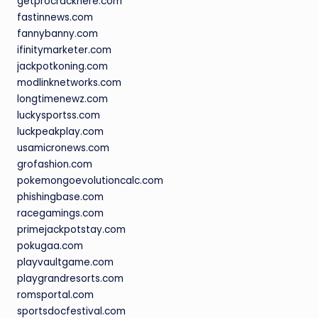
getprocrackhere.com
fastinnews.com
fannybanny.com
ifinitymarketer.com
jackpotkoning.com
modlinknetworks.com
longtimenewz.com
luckysportss.com
luckpeakplay.com
usamicronews.com
grofashion.com
pokemongoevolutioncalc.com
phishingbase.com
racegamings.com
primejackpotstay.com
pokugaa.com
playvaultgame.com
playgrandresorts.com
romsportal.com
sportsdocfestival.com