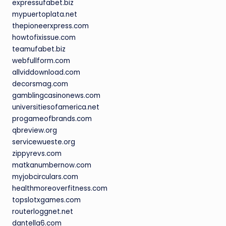
expressufabet.biz
mypuertoplata.net
thepioneerxpress.com
howtofixissue.com
teamufabet.biz
webfullform.com
allviddownload.com
decorsmag.com
gamblingcasinonews.com
universitiesofamerica.net
progameofbrands.com
qbreview.org
servicewueste.org
zippyrevs.com
matkanumbernow.com
myjobcirculars.com
healthmoreoverfitness.com
topslotxgames.com
routerloggnet.net
dantella6.com