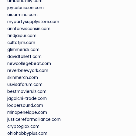
amberlately.com
joycebriscoe.com
aicarmina.com
mypartysupplystore.com
annforwisconsin.com
findjaipur.com
cultofjim.com
glimmerick.com
davidfollett.com
newcollegebeat.com
reverbnewyork.com
skinmerch.com
usvisaforum.com
bestmovierulz.com
jagalchi-trade.com
loopersound.com
minapenelope.com
justicereformalliance.com
cryptoglax.com
ohiohobbyplus.com