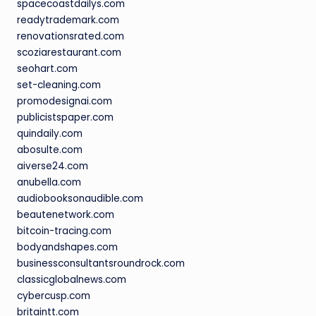
spacecoastdailys.com
readytrademark.com
renovationsrated.com
scoziarestaurant.com
seohart.com
set-cleaning.com
promodesignai.com
publicistspaper.com
quindaily.com
abosulte.com
aiverse24.com
anubella.com
audiobooksonaudible.com
beautenetwork.com
bitcoin-tracing.com
bodyandshapes.com
businessconsultantsroundrock.com
classicglobalnews.com
cybercusp.com
britaintt.com