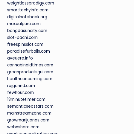
weightlossprodigy.com
smarttechyinfo.com
digitalnotebook.org
maxualguru.com
bongdasuncity.com
slot-pachi.com
freespinsslot.com
paradisefurballs.com
aveuere.info
cannabinoidtimes.com
greenproductsgui.com
healthconcerning.com
rojgarind.com
fewhour.com
18minutetimer.com
semanticseostars.com
mainstreamzone.com
growmarijuanas.com
webnshare.com
overlygeneralization.com