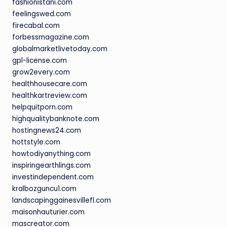
fashionistani.com
feelingswed.com
firecabal.com
forbessmagazine.com
globalmarketlivetoday.com
gpl-license.com
grow2every.com
healthhousecare.com
healthkartreview.com
helpquitporn.com
highqualitybanknote.com
hostingnews24.com
hottstyle.com
howtodiyanything.com
inspiringearthlings.com
investindependent.com
kralbozguncu1.com
landscapinggainesvillefl.com
maisonhauturier.com
mascreator.com