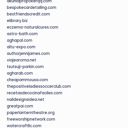
akunidpropokerqq.com
bespokecardetailing.com
bestfriendscredit.com
elibrary.biz
eczema-naturalcures.com
astro-bath.com
aghapal.com
altu-expo.com
authorjennijames.com
viajearoma.net
tsutsuji-parkin.com
agharab.com
cheapammousa.com
thepositiveladiessoccerclub.com
recetasdecocinafaciles.com
naildesignsidea.net
greatpai.com
paperlanterntheatre.org
freeworshipnetwork.com
watercraftllc.com