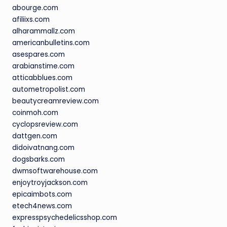
abourge.com
afiliixs.com
alharammallz.com
americanbulletins.com
asespares.com
arabianstime.com
atticabblues.com
autometropolist.com
beautycreamreview.com
coinmoh.com
cyclopsreview.com
dattgen.com
didoivatnang.com
dogsbarks.com
dwmsoftwarehouse.com
enjoytroyjackson.com
epicaimbots.com
etech4news.com
expresspsychedelicsshop.com