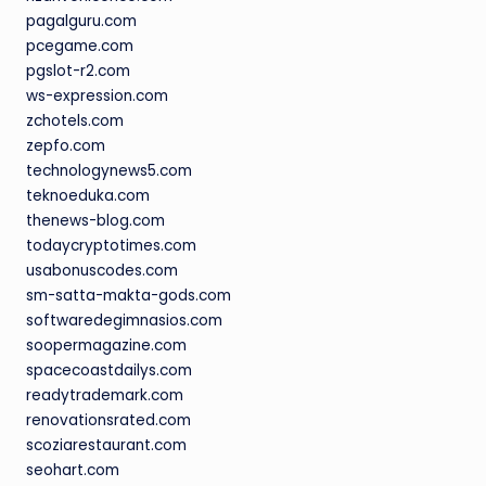
pagalguru.com
pcegame.com
pgslot-r2.com
ws-expression.com
zchotels.com
zepfo.com
technologynews5.com
teknoeduka.com
thenews-blog.com
todaycryptotimes.com
usabonuscodes.com
sm-satta-makta-gods.com
softwaredegimnasios.com
soopermagazine.com
spacecoastdailys.com
readytrademark.com
renovationsrated.com
scoziarestaurant.com
seohart.com