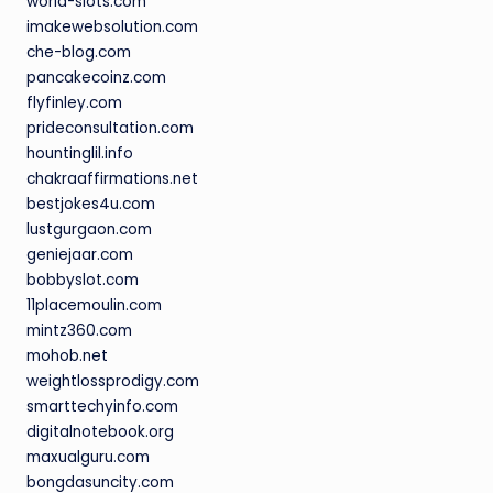
world-slots.com
imakewebsolution.com
che-blog.com
pancakecoinz.com
flyfinley.com
prideconsultation.com
hountinglil.info
chakraaffirmations.net
bestjokes4u.com
lustgurgaon.com
geniejaar.com
bobbyslot.com
11placemoulin.com
mintz360.com
mohob.net
weightlossprodigy.com
smarttechyinfo.com
digitalnotebook.org
maxualguru.com
bongdasuncity.com