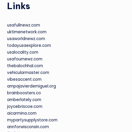
Links
usafullnewz.com
uktimenetwork.com
usaworldnewz.com
todayusaexplore.com
usalocality.com
usafournewz.com
thebalochhal.com
vehicularmaster.com
vibesaccent.com
ampajavierdemiguel.org
brainboosters.co
amberlately.com
joycebriscoe.com
aicarmina.com
mypartysupplystore.com
annforwisconsin.com