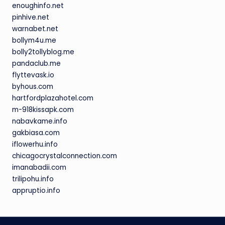
enoughinfo.net
pinhive.net
warnabet.net
bollym4u.me
bolly2tollyblog.me
pandaclub.me
flyttevask.io
byhous.com
hartfordplazahotel.com
m-918kissapk.com
nabavkame.info
gakbiasa.com
iflowerhu.info
chicagocrystalconnection.com
imanabadii.com
trilipohu.info
appruptio.info