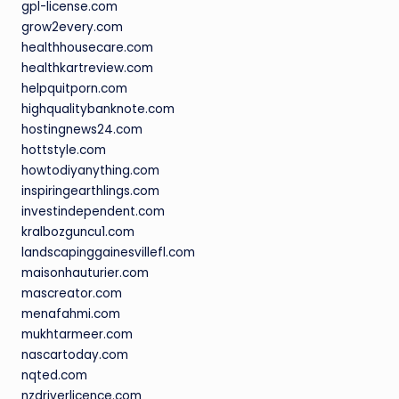
gpl-license.com
grow2every.com
healthhousecare.com
healthkartreview.com
helpquitporn.com
highqualitybanknote.com
hostingnews24.com
hottstyle.com
howtodiyanything.com
inspiringearthlings.com
investindependent.com
kralbozguncu1.com
landscapinggainesvillefl.com
maisonhauturier.com
mascreator.com
menafahmi.com
mukhtarmeer.com
nascartoday.com
nqted.com
nzdriverlicence.com