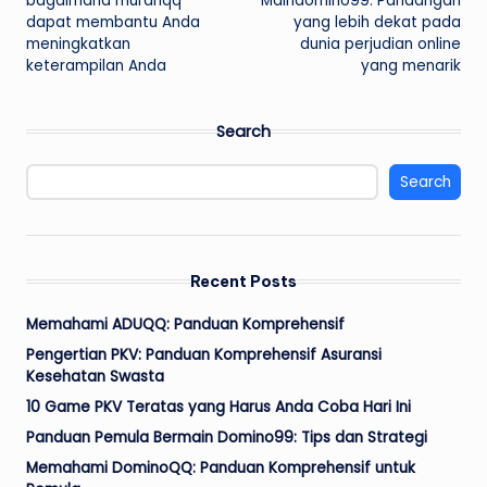
bagaimana murahqq
Maindomino99: Pandangan
dapat membantu Anda
yang lebih dekat pada
meningkatkan
dunia perjudian online
keterampilan Anda
yang menarik
Search
Search
Recent Posts
Memahami ADUQQ: Panduan Komprehensif
Pengertian PKV: Panduan Komprehensif Asuransi
Kesehatan Swasta
10 Game PKV Teratas yang Harus Anda Coba Hari Ini
Panduan Pemula Bermain Domino99: Tips dan Strategi
Memahami DominoQQ: Panduan Komprehensif untuk