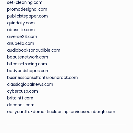
set-cleaning.com
promodesignai.com
publicistspaper.com
quindaily.com
abosulte.com
aiverse24.com
anubella.com
audiobooksonaudible.com
beautenetwork.com
bitcoin-tracing.com
bodyandshapes.com
businessconsultantsroundrock.com
classicglobalnews.com
cybercusp.com
britaintt.com
deconds.com
easycartltd-domesticcleaningservicesedinburgh.com