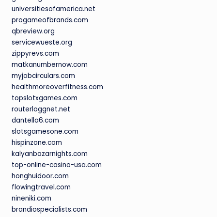
universitiesofamerica.net
progameofbrands.com
qbreview.org
servicewueste.org
zippyrevs.com
matkanumbernow.com
myjobcirculars.com
healthmoreoverfitness.com
topslotxgames.com
routerloggnet.net
dantella6.com
slotsgamesone.com
hispinzone.com
kalyanbazarnights.com
top-online-casino-usa.com
honghuidoor.com
flowingtravel.com
nineniki.com
brandiospecialists.com