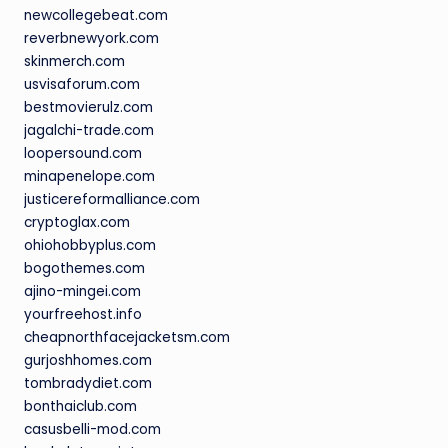
newcollegebeat.com
reverbnewyork.com
skinmerch.com
usvisaforum.com
bestmovierulz.com
jagalchi-trade.com
loopersound.com
minapenelope.com
justicereformalliance.com
cryptoglax.com
ohiohobbyplus.com
bogothemes.com
ajino-mingei.com
yourfreehost.info
cheapnorthfacejacketsm.com
gurjoshhomes.com
tombradydiet.com
bonthaiclub.com
casusbelli-mod.com