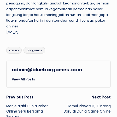
P
pengguna, dan langkah-langkah keamanan terbaik, pemain
e
dapat menikmati semua kegembiraan permainan poker
langsung tanpa harus meninggalkan rumah. Jadi mengapa
r
tidak mendaftar hari ini dan temukan sendiri sensasi poker
m
online?
[ad_2]
ai
n
Tags:
casino
pkv games
a
n
admin@bluebargames.com
View All Posts
Post
Previous Post
Next Post
Menjelajahi Dunia Poker
Temui PlayerQQ: Bintang
navigation
Online Seru Bersama
Baru di Dunia Game Online
Senjaqq