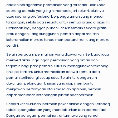
adalah beragamnya permainan yang tersedia. Baik Anda
a
seorang pemula yang ingin mempelajari seluk-beluknya
n
atau seorang profesional berpengalaman yang mencari
tantangan, selalu ada sesuatu untuk semua orang di situs ini.
B
Ditambah lagi, dengan pilihan untuk bermain secara gratis
a
atau dengan uang sungguhan, pemain dapat melatih
keterampilan mereka tanpa mempertaruhkan uang mereka
n
sendiri.
y
Selain beragam permainan yang ditawarkan, Serbaqq juga
a
menyediakan lingkungan permainan yang aman dan
k
terjamin bagi para pemain. Situs ini menggunakan teknologi
enkripsi terbaru untuk memastikan bahwa semua data
P
pemain terlindungi setiap saat. Selain itu, dengan tim
ili
dukungan pelanggan khusus yang siap membantu
menjawab pertanyaan atau masalah apa pun, pemain
h
dapat menikmati ketenangan pikiran saat bermain.
a
Secara keseluruhan, bermain poker online dengan Serbaqq
n
adalah pengalaman yang mendebarkan dan bermanfaat.
Dengan beragam permainan, antarmuka yang ramah