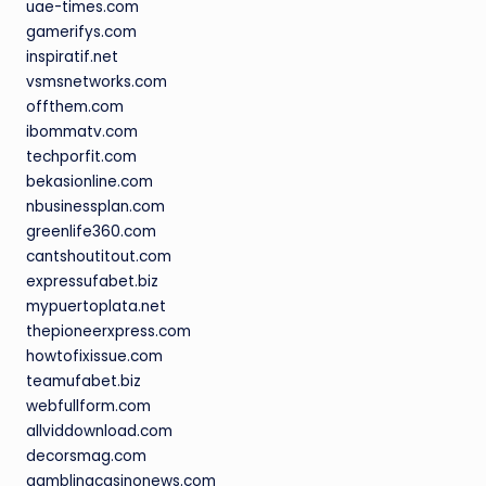
uae-times.com
gamerifys.com
inspiratif.net
vsmsnetworks.com
offthem.com
ibommatv.com
techporfit.com
bekasionline.com
nbusinessplan.com
greenlife360.com
cantshoutitout.com
expressufabet.biz
mypuertoplata.net
thepioneerxpress.com
howtofixissue.com
teamufabet.biz
webfullform.com
allviddownload.com
decorsmag.com
gamblingcasinonews.com