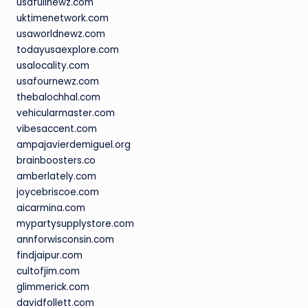
usafullnewz.com
uktimenetwork.com
usaworldnewz.com
todayusaexplore.com
usalocality.com
usafournewz.com
thebalochhal.com
vehicularmaster.com
vibesaccent.com
ampajavierdemiguel.org
brainboosters.co
amberlately.com
joycebriscoe.com
aicarmina.com
mypartysupplystore.com
annforwisconsin.com
findjaipur.com
cultofjim.com
glimmerick.com
davidfollett.com