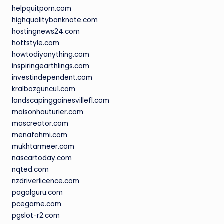
helpquitporn.com
highqualitybanknote.com
hostingnews24.com
hottstyle.com
howtodiyanything.com
inspiringearthlings.com
investindependent.com
kralbozguncu1.com
landscapinggainesvillefl.com
maisonhauturier.com
mascreator.com
menafahmi.com
mukhtarmeer.com
nascartoday.com
nqted.com
nzdriverlicence.com
pagalguru.com
pcegame.com
pgslot-r2.com