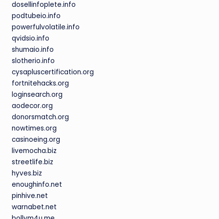
dosellinfoplete.info
podtubeio.info
powerfulvolatile.info
qvidsio.info
shumaio.info
slotherio.info
cysapluscertification.org
fortnitehacks.org
loginsearch.org
aodecor.org
donorsmatch.org
nowtimes.org
casinoeing.org
livemocha.biz
streetlife.biz
hyves.biz
enoughinfo.net
pinhive.net
warnabet.net
bollym4u.me