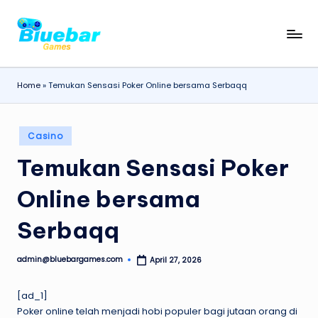
Skip
S
Bergabunglah
to
di
content
it
situs
Home
»
Temukan Sensasi Poker Online bersama Serbaqq
u
poker
online
s
terpopuler
Posted
P
Casino
dengan
in
o
banyak
Temukan Sensasi Poker
pilihan
k
permainan.
Online bersama
e
Nikmati
Serbaqq
berbagai
r
jenis
O
poker
admin@bluebargames.com
April 27, 2026
Posted
dengan
by
nl
fitur
[ad_1]
in
menarik
Poker online telah menjadi hobi populer bagi jutaan orang di