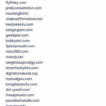
flyfinley.com
prideconsultation.com
hountinglil.info
chakraaffirmations.net
bestjokes4u.com
lustgurgaon.com
geniejaar.com
bobbyslot.com
11placemoulin.com
mintz360.com
mohob.net
weightlossprodigy.com
smarttechyinfo.com
digitalnotebook.org
maxualguru.com
bongdasuncity.com
slot-pachi.com
freespinsslot.com
paradisefurballs.com