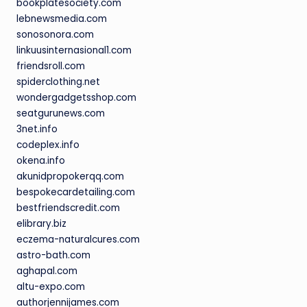
bookplatesociety.com
lebnewsmedia.com
sonosonora.com
linkuusinternasional1.com
friendsroll.com
spiderclothing.net
wondergadgetsshop.com
seatgurunews.com
3net.info
codeplex.info
okena.info
akunidpropokerqq.com
bespokecardetailing.com
bestfriendscredit.com
elibrary.biz
eczema-naturalcures.com
astro-bath.com
aghapal.com
altu-expo.com
authorjennijames.com