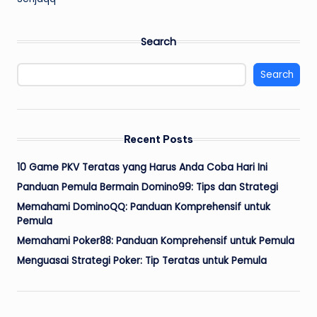
Search
Search
Recent Posts
10 Game PKV Teratas yang Harus Anda Coba Hari Ini
Panduan Pemula Bermain Domino99: Tips dan Strategi
Memahami DominoQQ: Panduan Komprehensif untuk
Pemula
Memahami Poker88: Panduan Komprehensif untuk Pemula
Menguasai Strategi Poker: Tip Teratas untuk Pemula