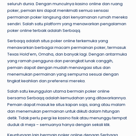
dan
e
seluruh dunia. Dengan munculnya kasino online dan ruang
peluang
poker, pemain kini dapat menikmati semua sensasi
T
menang
permainan poker langsung dari kenyamanan rumah mereka
e
yang
sendiri. Salah satu platform yang menawarkan pengalaman
tinggi.
poker online terbaik adalah Serbaqq.
r
Serbaqq adalah situs poker online terkemuka yang
p
menawarkan berbagai macam permainan poker, termasuk
o
Texas Hold’em, Omaha, dan banyak lagi. Dengan antarmuka
yang ramah pengguna dan perangkat lunak canggih,
p
pemain dapat dengan mudah menavigasi situs dan
ul
menemukan permainan yang sempurna sesuai dengan
tingkat keahlian dan preferensi mereka.
e
Salah satu keunggulan utama bermain poker online
r
bersama Serbaqq adalah kemudahan yang ditawarkannya.
d
Pemain dapat masuk ke situs kapan saja, siang atau malam
dan menemukan permainan untuk diikuti dalam hitungan
e
detik. Tidak perlu pergi ke kasino fisik atau menunggu tempat
n
duduk di meja – semuanya hanya dengan sekali klik.
g
Keuntungan lain bermain poker online dengan Serbaqq