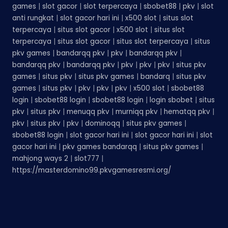
games
|
slot gacor
|
slot terpercaya
|
sbobet88
|
pkv
|
slot
anti rungkat
|
slot gacor hari ini
|
x500 slot
|
situs slot
terpercaya
|
situs slot gacor
|
x500 slot
|
situs slot
terpercaya
|
situs slot gacor
|
situs slot terpercaya
|
situs
pkv games
|
bandarqq pkv
|
pkv
|
bandarqq pkv
|
bandarqq pkv
|
bandarqq pkv
|
pkv
|
pkv
|
pkv
|
situs pkv
games
|
situs pkv
|
situs pkv games
|
bandarq
|
situs pkv
games
|
situs pkv
|
pkv
|
pkv
|
pkv
|
x500 slot
|
sbobet88
login
|
sbobet88 login
|
sbobet88 login
|
login sbobet
|
situs
pkv
|
situs pkv
|
menuqq pkv
|
murniqq pkv
|
hematqq pkv
|
pkv
|
situs pkv
|
pkv
|
dominoqq
|
situs pkv games
|
sbobet88 login
|
slot gacor hari ini
|
slot gacor hari ini
|
slot
gacor hari ini
|
pkv games bandarqq
|
situs pkv games
|
mahjong ways 2
|
slot777
|
https://masterdomino99.pkvgamesresmi.org/