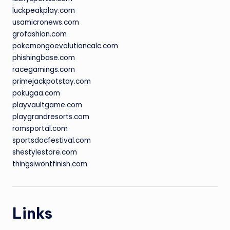
luckpeakplay.com
usamicronews.com
grofashion.com
pokemongoevolutioncalc.com
phishingbase.com
racegamings.com
primejackpotstay.com
pokugaa.com
playvaultgame.com
playgrandresorts.com
romsportal.com
sportsdocfestival.com
shestylestore.com
thingsiwontfinish.com
Links