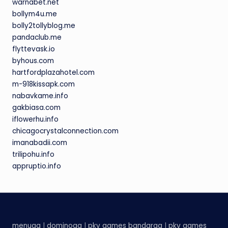
warnabet.net
bollym4u.me
bolly2tollyblog.me
pandaclub.me
flyttevask.io
byhous.com
hartfordplazahotel.com
m-918kissapk.com
nabavkame.info
gakbiasa.com
iflowerhu.info
chicagocrystalconnection.com
imanabadii.com
trilipohu.info
appruptio.info
menuqq
|
dominoqq
|
pkv games bandarqq
|
pkv games