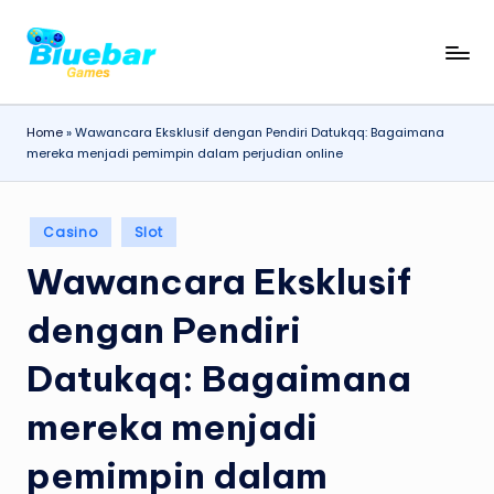
Skip
S
Bergabunglah
to
di
content
it
situs
Home
»
Wawancara Eksklusif dengan Pendiri Datukqq: Bagaimana
u
poker
mereka menjadi pemimpin dalam perjudian online
online
s
terpopuler
P
dengan
Posted
Casino
Slot
o
banyak
in
Wawancara Eksklusif
pilihan
k
permainan.
dengan Pendiri
e
Nikmati
berbagai
r
Datukqq: Bagaimana
jenis
O
poker
mereka menjadi
dengan
nl
fitur
pemimpin dalam
in
menarik