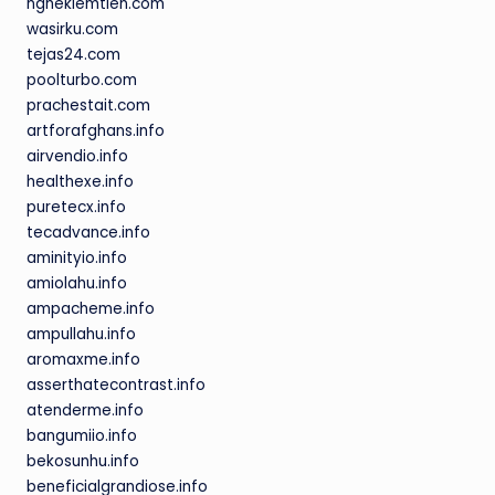
nghekiemtien.com
wasirku.com
tejas24.com
poolturbo.com
prachestait.com
artforafghans.info
airvendio.info
healthexe.info
puretecx.info
tecadvance.info
aminityio.info
amiolahu.info
ampacheme.info
ampullahu.info
aromaxme.info
asserthatecontrast.info
atenderme.info
bangumiio.info
bekosunhu.info
beneficialgrandiose.info