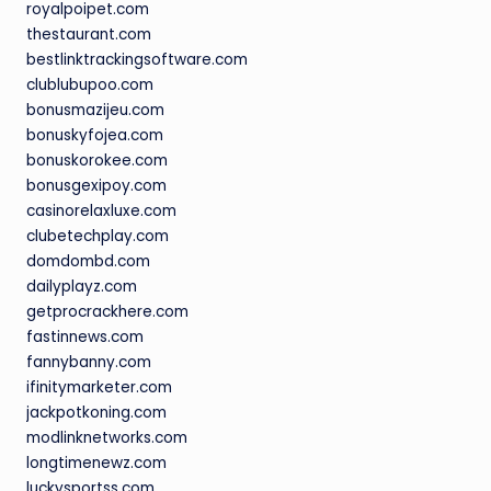
royalpoipet.com
thestaurant.com
bestlinktrackingsoftware.com
clublubupoo.com
bonusmazijeu.com
bonuskyfojea.com
bonuskorokee.com
bonusgexipoy.com
casinorelaxluxe.com
clubetechplay.com
domdombd.com
dailyplayz.com
getprocrackhere.com
fastinnews.com
fannybanny.com
ifinitymarketer.com
jackpotkoning.com
modlinknetworks.com
longtimenewz.com
luckysportss.com