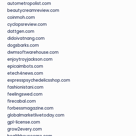
autometropolist.com
beautycreamreview.com
coinmoh.com
cyclopsreview.com
dattgen.com
didoivatnang.com
dogsbarks.com
dwmsoftwarehouse.com
enjoytroyjackson.com
epicaimbots.com
etech4news.com
expresspsychedelicsshop.com
fashionistani.com
feelingswed.com
firecabal.com
forbessmagazine.com
globalmarketlivetoday.com
gpl-license.com
grow2every.com