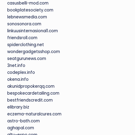
casusbelli-mod.com
bookplatesociety.com
lebnewsmedia.com
sonosonora.com
linkuusinternasional1.com
friendsroll.com
spiderclothing.net
wondergadgetsshop.com
seatgurunews.com
3net.info
codeplex.info
okena.info
akunidpropokerqq.com
bespokecardetailing.com
bestfriendscredit.com
elibrary.biz
eczema-naturalcures.com
astro-bath.com
aghapal.com
altu-expo.com