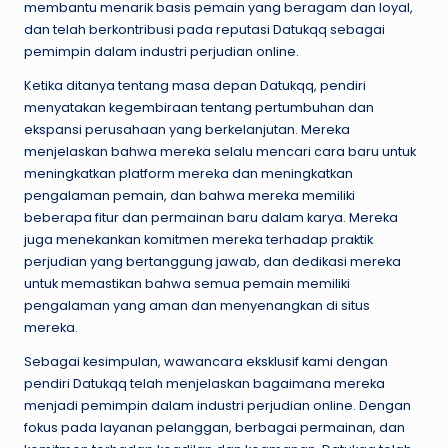
P
membantu menarik basis pemain yang beragam dan loyal,
dan telah berkontribusi pada reputasi Datukqq sebagai
e
pemimpin dalam industri perjudian online.
r
Ketika ditanya tentang masa depan Datukqq, pendiri
m
menyatakan kegembiraan tentang pertumbuhan dan
ekspansi perusahaan yang berkelanjutan. Mereka
ai
menjelaskan bahwa mereka selalu mencari cara baru untuk
n
meningkatkan platform mereka dan meningkatkan
pengalaman pemain, dan bahwa mereka memiliki
a
beberapa fitur dan permainan baru dalam karya. Mereka
n
juga menekankan komitmen mereka terhadap praktik
perjudian yang bertanggung jawab, dan dedikasi mereka
untuk memastikan bahwa semua pemain memiliki
pengalaman yang aman dan menyenangkan di situs
mereka.
Sebagai kesimpulan, wawancara eksklusif kami dengan
pendiri Datukqq telah menjelaskan bagaimana mereka
menjadi pemimpin dalam industri perjudian online. Dengan
fokus pada layanan pelanggan, berbagai permainan, dan