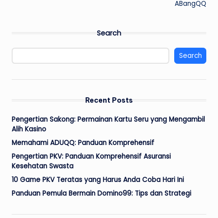
ABangQQ
Search
Search
Recent Posts
Pengertian Sakong: Permainan Kartu Seru yang Mengambil
Alih Kasino
Memahami ADUQQ: Panduan Komprehensif
Pengertian PKV: Panduan Komprehensif Asuransi
Kesehatan Swasta
10 Game PKV Teratas yang Harus Anda Coba Hari Ini
Panduan Pemula Bermain Domino99: Tips dan Strategi