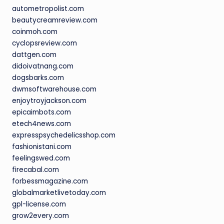
autometropolist.com
beautycreamreview.com
coinmoh.com
cyclopsreview.com
dattgen.com
didoivatnang.com
dogsbarks.com
dwmsoftwarehouse.com
enjoytroyjackson.com
epicaimbots.com
etech4news.com
expresspsychedelicsshop.com
fashionistani.com
feelingswed.com
firecabal.com
forbessmagazine.com
globalmarketlivetoday.com
gpl-license.com
grow2every.com