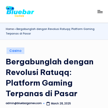
Skip
S
Bergabunglah
to
di
content
it
situs
Home
»
Bergabunglah dengan Revolusi Ratuqq: Platform Gaming
u
poker
Terpanas di Pasar
online
s
terpopuler
P
dengan
Posted
Casino
o
banyak
in
Bergabunglah dengan
pilihan
k
permainan.
Revolusi Ratuqq:
e
Nikmati
berbagai
r
Platform Gaming
jenis
O
poker
Terpanas di Pasar
dengan
nl
fitur
in
menarik
admin@bluebargames.com
March 28, 2025
Posted
by