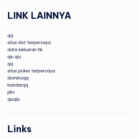
LINK LAINNYA
qq
situs slot terpercaya
data keluaran hk
qiu qiu
qq
situs poker terpercaya
dominoqq
bandarqq
pkv
qiuqiu
Links