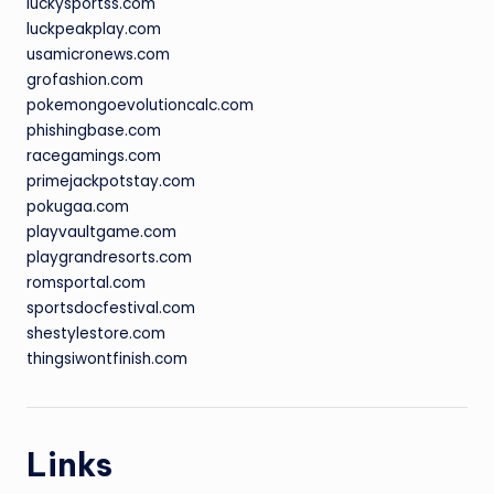
luckysportss.com
luckpeakplay.com
usamicronews.com
grofashion.com
pokemongoevolutioncalc.com
phishingbase.com
racegamings.com
primejackpotstay.com
pokugaa.com
playvaultgame.com
playgrandresorts.com
romsportal.com
sportsdocfestival.com
shestylestore.com
thingsiwontfinish.com
Links