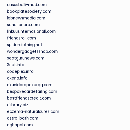
casusbelli-mod.com
bookplatesociety.com
lebnewsmedia.com
sonosonora.com
linkuusinternasional1.com
friendsroll.com
spiderclothing.net
wondergadgetsshop.com
seatgurunews.com
3net.info
codeplex.info
okena.info
akunidpropokerqq.com
bespokecardetailing.com
bestfriendscredit.com
elibrary.biz
eczema-naturalcures.com
astro-bath.com
aghapal.com