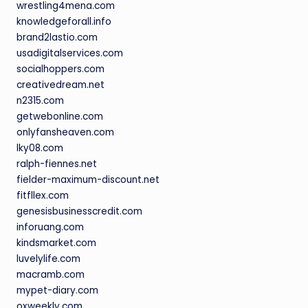
wrestling4mena.com
knowledgeforall.info
brand2lastio.com
usadigitalservices.com
socialhoppers.com
creativedream.net
n2315.com
getwebonline.com
onlyfansheaven.com
lky08.com
ralph-fiennes.net
fielder-maximum-discount.net
fitfllex.com
genesisbusinesscredit.com
inforuang.com
kindsmarket.com
luvelylife.com
macramb.com
mypet-diary.com
oxweekly.com