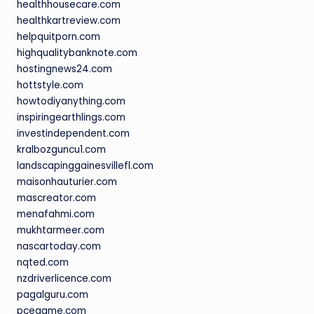
healthhousecare.com
healthkartreview.com
helpquitporn.com
highqualitybanknote.com
hostingnews24.com
hottstyle.com
howtodiyanything.com
inspiringearthlings.com
investindependent.com
kralbozguncu1.com
landscapinggainesvillefl.com
maisonhauturier.com
mascreator.com
menafahmi.com
mukhtarmeer.com
nascartoday.com
nqted.com
nzdriverlicence.com
pagalguru.com
pcegame.com