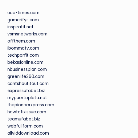
uae-times.com
gamerifys.com
inspiratif.net
vsmsnetworks.com
offthem.com
ibommatv.com
techporfit.com
bekasionline.com
nbusinessplan.com
greenlife360.com
cantshoutitout.com
expressufabet.biz
mypuertoplata.net
thepioneerxpress.com
howtofixissue.com
teamufabet.biz
webfullform.com
allviddownload.com