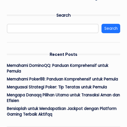
Search
Search
Recent Posts
Memahami DominoQQ: Panduan Komprehensif untuk
Pemula
Memahami Poker88: Panduan Komprehensif untuk Pemula
Menguasai Strategi Poker: Tip Teratas untuk Pemula
Mengapa Danaqq Pilihan Utama untuk Transaksi Aman dan
Efisien
Bersiaplah untuk Mendapatkan Jackpot dengan Platform
Gaming Terbaik Aktifqq