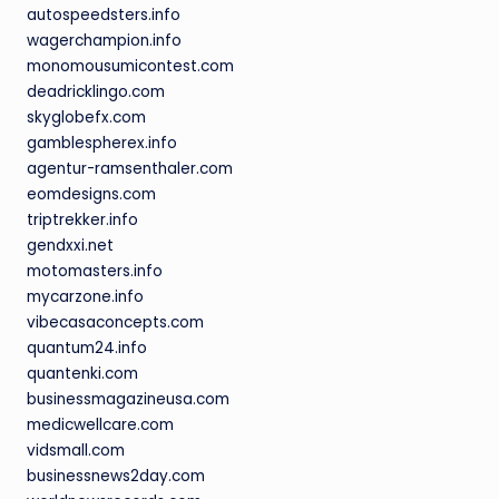
autospeedsters.info
wagerchampion.info
monomousumicontest.com
deadricklingo.com
skyglobefx.com
gamblespherex.info
agentur-ramsenthaler.com
eomdesigns.com
triptrekker.info
gendxxi.net
motomasters.info
mycarzone.info
vibecasaconcepts.com
quantum24.info
quantenki.com
businessmagazineusa.com
medicwellcare.com
vidsmall.com
businessnews2day.com