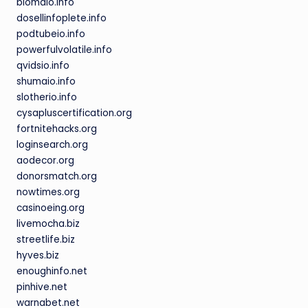
blomaio.info
dosellinfoplete.info
podtubeio.info
powerfulvolatile.info
qvidsio.info
shumaio.info
slotherio.info
cysapluscertification.org
fortnitehacks.org
loginsearch.org
aodecor.org
donorsmatch.org
nowtimes.org
casinoeing.org
livemocha.biz
streetlife.biz
hyves.biz
enoughinfo.net
pinhive.net
warnabet.net