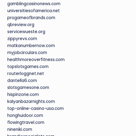
gamblingcasinonews.com
universitiesofamerica.net
progameofbrands.com
qbreview.org
servicewueste.org
zippyrevs.com
matkanumbernow.com
myjobcirculars.com
healthmoreoverfitness.com
topslotxgames.com
routerloggnet.net
dantella6.com
slotsgamesone.com
hispinzone.com
kalyanbazarnights.com
top-online-casino-usa.com
honghuidoor.com
flowingtravel.com
nineniki.com