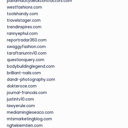
panamacitydeckcontractors.com
westfashions.com
toolshandy.com
travelstager.com
trendinspires.com
rannyephul.com
reportradar360.com
swaggyfashion.com
taraftariumtv10.com
questionquery.com
bodybuildinglegend.com
brilliant-nails.com
dandr-photography.com
dokteroce.com
journal-francais.com
justintv10.com
lawyerule.com
mediamingleseaco.com
mtsmarketingblog.com
nghekiemtien.com