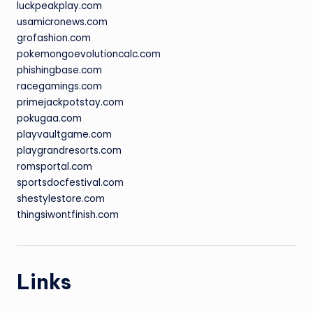
luckpeakplay.com
usamicronews.com
grofashion.com
pokemongoevolutioncalc.com
phishingbase.com
racegamings.com
primejackpotstay.com
pokugaa.com
playvaultgame.com
playgrandresorts.com
romsportal.com
sportsdocfestival.com
shestylestore.com
thingsiwontfinish.com
Links