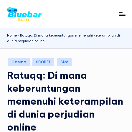
Skip
S
Bergabunglah
to
di
content
it
situs
Home
»
Ratuqq: Di mana keberuntungan memenuhi keterampilan di
u
poker
dunia perjudian online
online
s
terpopuler
P
dengan
Posted
Casino
SBOBET
Slot
o
banyak
in
Ratuqq: Di mana
pilihan
k
permainan.
keberuntungan
e
Nikmati
berbagai
r
memenuhi keterampilan
jenis
O
poker
di dunia perjudian
dengan
nl
fitur
online
in
menarik