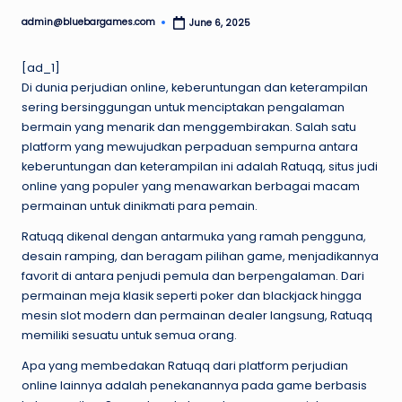
dan
e
admin@bluebargames.com
June 6, 2025
peluang
Posted
T
by
menang
e
yang
[ad_1]
tinggi.
Di dunia perjudian online, keberuntungan dan keterampilan
r
sering bersinggungan untuk menciptakan pengalaman
p
bermain yang menarik dan menggembirakan. Salah satu
platform yang mewujudkan perpaduan sempurna antara
o
keberuntungan dan keterampilan ini adalah Ratuqq, situs judi
p
online yang populer yang menawarkan berbagai macam
permainan untuk dinikmati para pemain.
ul
Ratuqq dikenal dengan antarmuka yang ramah pengguna,
e
desain ramping, dan beragam pilihan game, menjadikannya
r
favorit di antara penjudi pemula dan berpengalaman. Dari
permainan meja klasik seperti poker dan blackjack hingga
d
mesin slot modern dan permainan dealer langsung, Ratuqq
e
memiliki sesuatu untuk semua orang.
n
Apa yang membedakan Ratuqq dari platform perjudian
online lainnya adalah penekanannya pada game berbasis
g