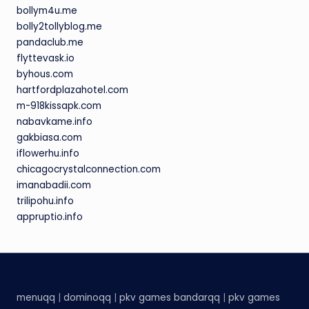
bollym4u.me
bolly2tollyblog.me
pandaclub.me
flyttevask.io
byhous.com
hartfordplazahotel.com
m-918kissapk.com
nabavkame.info
gakbiasa.com
iflowerhu.info
chicagocrystalconnection.com
imanabadii.com
trilipohu.info
appruptio.info
menuqq
|
dominoqq
|
pkv games bandarqq
|
pkv games