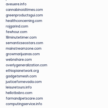
aveuere.info
cannabinoidtimes.com
greenproductsgui.com
healthconcerning.com
rojgarind.com
fewhour.com
18minutetimer.com
semanticseostars.com
mainstreamzone.com
growmarijuanas.com
webnshare.com
overlygeneralization.com
ethiopianetwork.org
gadgetsmesh.com
justicefornevada.com
leisuretours.info
hellotbsbro.com
farmandpetscare.com
computingservice.info