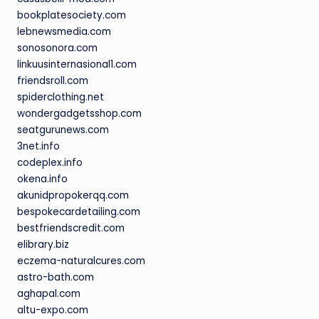
bookplatesociety.com
lebnewsmedia.com
sonosonora.com
linkuusinternasional1.com
friendsroll.com
spiderclothing.net
wondergadgetsshop.com
seatgurunews.com
3net.info
codeplex.info
okena.info
akunidpropokerqq.com
bespokecardetailing.com
bestfriendscredit.com
elibrary.biz
eczema-naturalcures.com
astro-bath.com
aghapal.com
altu-expo.com