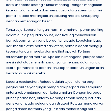
P
berpikir secara strategis untuk menang. Dengan mengasah
e
keterampilan mereka dan menguasai aturan permainan ini,
pemain dapat meningkatkan peluang mereka untuk pergi
r
dengan kemenangan besar.
m
Tentu saja, keberuntungan masih memainkan peran penting
ai
dalam dunia perjudian online, dan Ratuqq menawarkan
banyak permainan yang bergantung pada kebetulan juga.
n
Dari mesin slot ke permainan lotere, pemain dapat menguji
a
keberuntungan mereka dan melihat apakah Fortune
tersenyum pada mereka. Apakah itu mengenai jackpot pada
n
mesin slot atau memilih nomor yang menang dalam undian
lotere, pemain tidak pernah tahu kapan keberuntungan akan
berada di pihak mereka.
Secara keseluruhan, Ratuqq adalah tujuan utama bagi
penjudi online yang ingin mengalami perpaduan sempurna
antara keberuntungan dan keterampilan. Dengan berbagai
pilihan permainan, antarmuka yang ramah pengguna, dan
penekanan pada peluang dan strategi, Ratuqq menawarkan
pengalaman bermain yang unik dan menarik bagi para